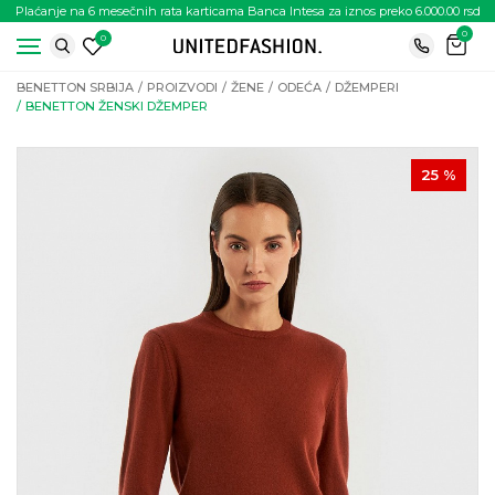
Plaćanje na 6 mesečnih rata karticama Banca Intesa za iznos preko 6.000.00 rsd
0
0
BENETTON SRBIJA
PROIZVODI
ŽENE
ODEĆA
DŽEMPERI
BENETTON ŽENSKI DŽEMPER
25
%