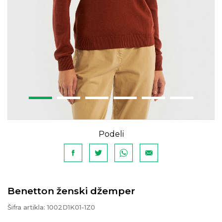
Podeli
Benetton ženski džemper
Šifra artikla:
1002D1K01-1Z0