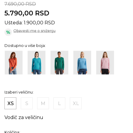
7.690,00
RSD
5.790,00
RSD
Ušteda:
1.900,00
RSD
Obavesti me o sniženju
Dostupno u više boja:
Izaberi veličinu:
XS
S
M
L
XL
Vodič za veličinu
Količina: