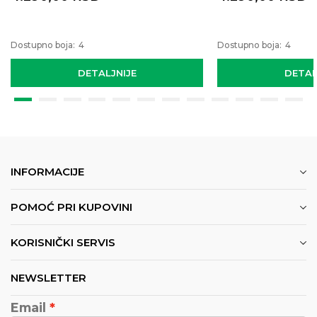
Dostupno boja:
4
Dostupno boja:
4
DETALJNIJE
DETAL
INFORMACIJE
POMOĆ PRI KUPOVINI
KORISNIČKI SERVIS
NEWSLETTER
Email