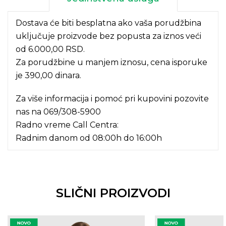
Dostava će biti besplatna ako vaša porudžbina
uključuje proizvode bez popusta za iznos veći
od 6.000,00 RSD.
Za porudžbine u manjem iznosu, cena isporuke
je 390,00 dinara.
Za više informacija i pomoć pri kupovini pozovite
nas na
069/308-5900
Radno vreme Call Centra:
Radnim danom od 08:00h do 16:00h
SLIČNI PROIZVODI