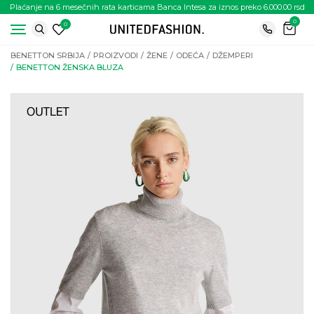
Plaćanje na 6 mesečnih rata karticama Banca Intesa za iznos preko 6.000.00 rsd
0
0
BENETTON SRBIJA
PROIZVODI
ŽENE
ODEĆA
DŽEMPERI
BENETTON ŽENSKA BLUZA