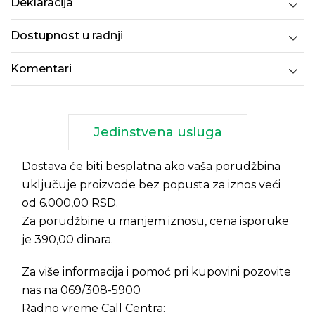
Deklaracija
Dostupnost u radnji
Komentari
Jedinstvena usluga
Dostava će biti besplatna ako vaša porudžbina
uključuje proizvode bez popusta za iznos veći
od 6.000,00 RSD.
Za porudžbine u manjem iznosu, cena isporuke
je 390,00 dinara.
Za više informacija i pomoć pri kupovini pozovite
nas na
069/308-5900
Radno vreme Call Centra: