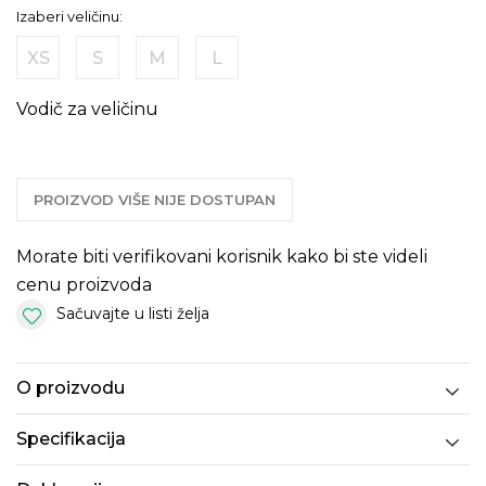
Izaberi veličinu:
XS
S
M
L
Vodič za veličinu
PROIZVOD VIŠE NIJE DOSTUPAN
Morate biti verifikovani korisnik kako bi ste videli
cenu proizvoda
Sačuvajte u listi želja
O proizvodu
Specifikacija