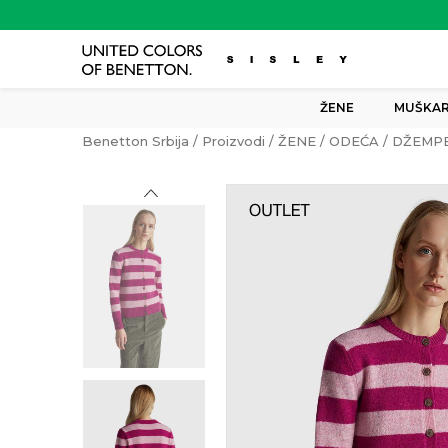
ŽENE
MUŠKAR
Benetton Srbija
Proizvodi
ŽENE
ODEĆA
DŽEMPE