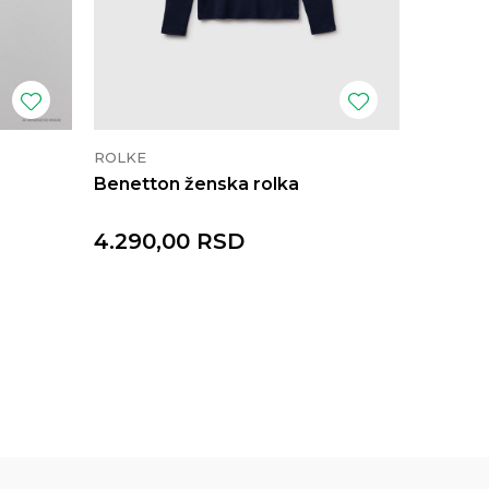
ROLKE
ROLKE
Benetton ženska rolka
Benett
4.290,00
RSD
4.290