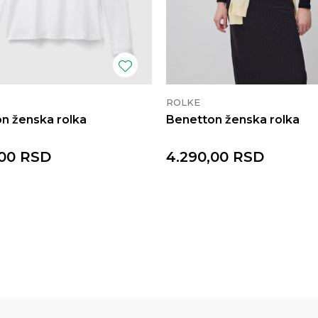
ROLKE
n ženska rolka
Benetton ženska rolka
00
RSD
4.290,00
RSD