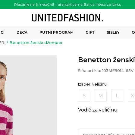
Plaćanje na 6 mesečnih rata karticama Banca Intesa za iznos
preko 6.000.00 rsd
CI
DECA
PUTNI PROGRAM
GIFT
SISLEY
O
RI
Benetton ženski džemper
Benetton žensk
Šifra artikla:
103ME5014-65V
Izaberi veličinu:
S
M
L
X
Vodič za veličinu