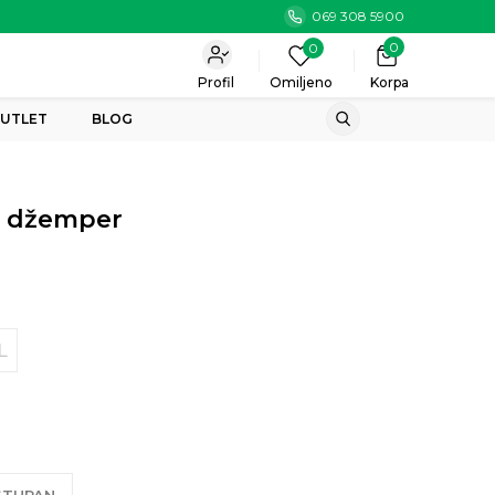
069 308 5900
0
0
Profil
Omiljeno
Korpa
UTLET
BLOG
i džemper
L