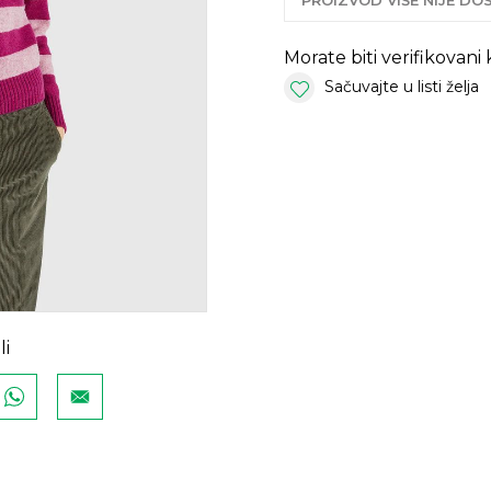
PROIZVOD VIŠE NIJE D
Morate biti verifikovani
Sačuvajte u listi želja
li