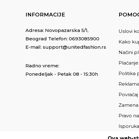
INFORMACIJE
POMOĆ
Adresa: Novopazarska 5/1,
Uslovi ko
Beograd Telefon:
0693085900
Kako kup
E-mail:
support@unitedfashion.rs
Načini p
Plaćanje
Radno vreme:
Politika 
Ponedeljak - Petak 08 - 15:30h
Reklama
Povraćaj
Zamena
Pravo na
Isporuk
Ova web-str