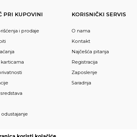
 PRI KUPOVINI
KORISNIČKI SERVIS
rišćenja i prodaje
O nama
iti
Kontakt
laćanja
Najčešća pitanja
 karticama
Registracija
privatnosti
Zaposlenje
cije
Saradnja
 sredstava
 odustajanje
a
anica koristi kolačiće