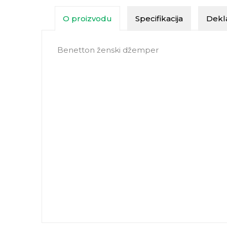
O proizvodu
Specifikacija
Dekla
Benetton ženski džemper