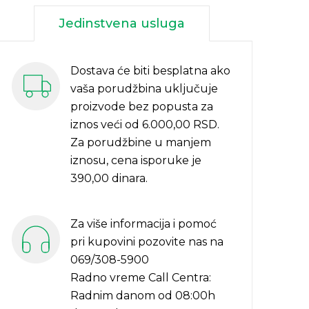
Jedinstvena usluga
Dostava će biti besplatna ako
vaša porudžbina uključuje
proizvode bez popusta za
iznos veći od 6.000,00 RSD.
Za porudžbine u manjem
iznosu, cena isporuke je
390,00 dinara.
Za više informacija i pomoć
pri kupovini pozovite nas na
069/308-5900
Radno vreme Call Centra:
Radnim danom od 08:00h