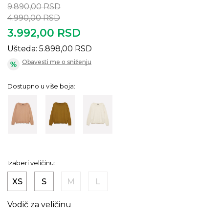
9.890,00
RSD
4.990,00
RSD
3.992,00
RSD
Ušteda:
5.898,00
RSD
Obavesti me o sniženju
Dostupno u više boja:
Izaberi veličinu:
XS
S
M
L
Vodič za veličinu