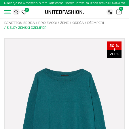
Plaćanje na 6 mesečnih rata karticama Banca Intesa za iznos preko 6.000.00 rsd
0
0
BENETTON SRBIJA
PROIZVODI
ŽENE
ODEĆA
DŽEMPERI
SISLEY ŽENSKI DŽEMPER
50
%
20
%