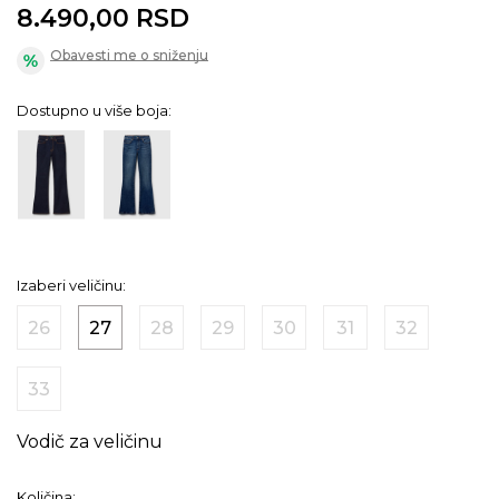
8.490,00
RSD
Obavesti me o sniženju
Dostupno u više boja:
Izaberi veličinu:
26
27
28
29
30
31
32
33
Vodič za veličinu
Količina: