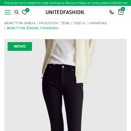
Plaćanje na 6 mesečnih rata karticama Banca Intesa za iznos preko 6.000.00 rsd
0
0
BENETTON SRBIJA
PROIZVODI
ŽENE
ODEĆA
FARMERKE
BENETTON ŽENSKE FARMERKE