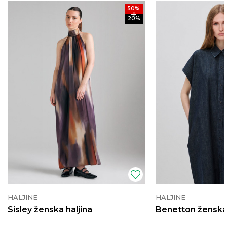
50
%
20
%
HALJINE
HALJINE
Sisley ženska haljina
Benetton ženska 