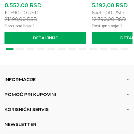
8.552,00
RSD
5.192,00
RSD
10.690,00
RSD
6.490,00
RSD
21.190,00
RSD
12.790,00
RSD
Dostupno boja:
1
Dostupno boja:
1
DETALJNIJE
DETAL
INFORMACIJE
POMOĆ PRI KUPOVINI
KORISNIČKI SERVIS
NEWSLETTER