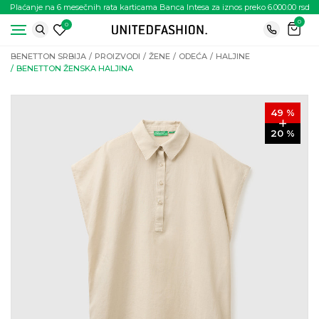
Plaćanje na 6 mesečnih rata karticama Banca Intesa za iznos preko 6.000.00 rsd
0
0
BENETTON SRBIJA
PROIZVODI
ŽENE
ODEĆA
HALJINE
BENETTON ŽENSKA HALJINA
49
%
20
%