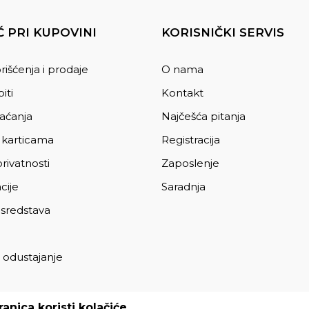
 PRI KUPOVINI
KORISNIČKI SERVIS
rišćenja i prodaje
O nama
iti
Kontakt
laćanja
Najčešća pitanja
 karticama
Registracija
privatnosti
Zaposlenje
cije
Saradnja
 sredstava
 odustajanje
a
anica koristi kolačiće