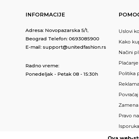
INFORMACIJE
POMOĆ
Adresa: Novopazarska 5/1,
Uslovi ko
Beograd Telefon:
0693085900
Kako kup
E-mail:
support@unitedfashion.rs
Načini p
Plaćanje
Radno vreme:
Politika 
Ponedeljak - Petak 08 - 15:30h
Reklama
Povraćaj
Zamena
Pravo na
Isporuk
Ova web-str