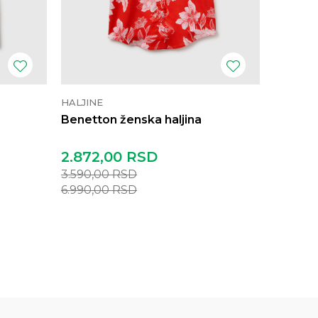
HALJINE
HALJINE
Benetton ženska haljina
Sisley 
2.872,00
RSD
8.552
3.590,00
RSD
10.690,
6.990,00
RSD
21.190,