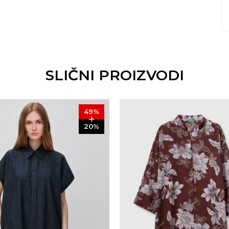
SLIČNI PROIZVODI
49
%
20
%