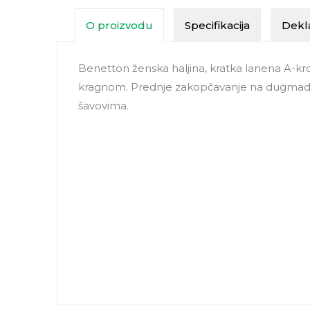
O proizvodu
Specifikacija
Dekla
Benetton ženska haljina, kratka lanena A-kro
kragnom. Prednje zakopčavanje na dugmad i 
šavovima.