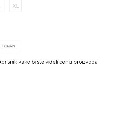
L
XL
OSTUPAN
 korisnik kako bi ste videli cenu proizvoda