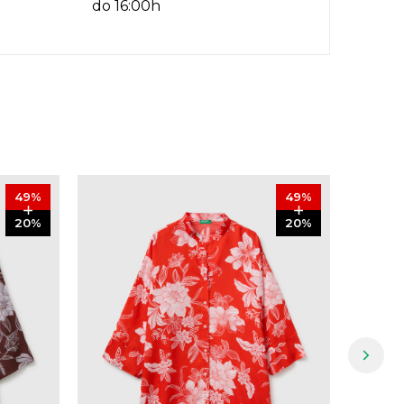
do 16:00h
49
%
49
%
20
%
20
%