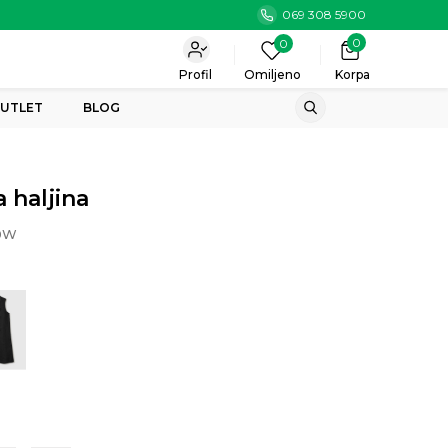
069 308 5900
0
0
Profil
Omiljeno
Korpa
UTLET
BLOG
 haljina
0W