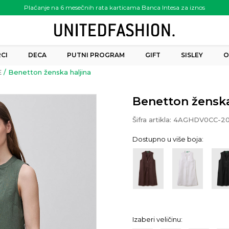
Plaćanje na 6 mesečnih rata karticama Banca Intesa za iznos
preko 6.000.00 rsd
CI
DECA
PUTNI PROGRAM
GIFT
SISLEY
O
E
Benetton ženska haljina
Benetton ženska
Šifra artikla:
4AGHDV0CC-2
Dostupno u više boja:
Izaberi veličinu: