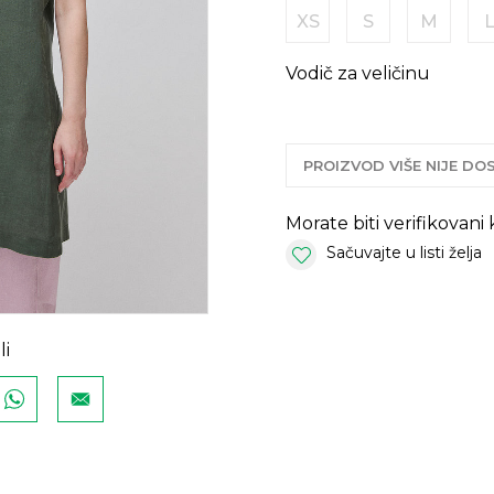
XS
S
M
Vodič za veličinu
PROIZVOD VIŠE NIJE D
Morate biti verifikovani
Sačuvajte u listi želja
li