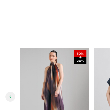
50
%
20
%