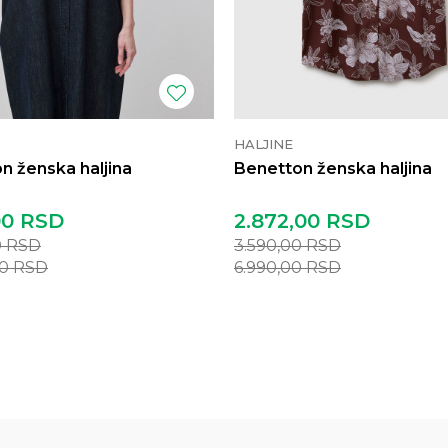
HALJINE
n ženska haljina
Benetton ženska haljina
00
RSD
2.872,00
RSD
0
RSD
3.590,00
RSD
00
RSD
6.990,00
RSD