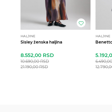
HALJINE
HALJINE
Sisley ženska haljina
Benetto
8.552,00
RSD
5.192,
10.690,00
RSD
6.490,0
21.190,00
RSD
12.790,