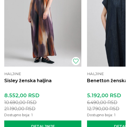
HALJINE
HALJINE
Sisley ženska haljina
Benetton ženska 
8.552,00
RSD
5.192,00
RSD
10.690,00
RSD
6.490,00
RSD
21.190,00
RSD
12.790,00
RSD
Dostupno boja:
1
Dostupno boja:
1
DETALJNIJE
DETAL