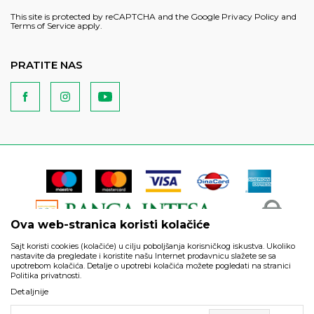
This site is protected by reCAPTCHA and the Google
Privacy Policy
and
Terms of Service
apply.
PRATITE NAS
Ova web-stranica koristi kolačiće
Sajt koristi cookies (kolačiće) u cilju poboljšanja korisničkog iskustva. Ukoliko
nastavite da pregledate i koristite našu Internet prodavnicu slažete se sa
upotrebom kolačića. Detalje o upotrebi kolačića možete pogledati na stranici
Politika privatnosti.
Podaci su informativnog karaktera i podložni su izmenama. Svi
Detaljnije
artikli prikazani na sajtu su deo naše ponude i ne podrazumeva
da su dostupni u svakom trenutku.