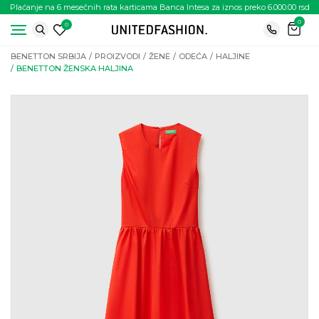
Plaćanje na 6 mesečnih rata karticama Banca Intesa za iznos preko 6.000.00 rsd
0
0
BENETTON SRBIJA
PROIZVODI
ŽENE
ODEĆA
HALJINE
BENETTON ŽENSKA HALJINA