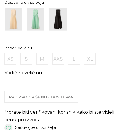
Dostupno u više boja:
Izaberi veličinu:
XS
S
M
XXS
L
XL
Vodič za veličinu
PROIZVOD VIŠE NIJE DOSTUPAN
Morate biti verifikovani korisnik kako bi ste videli
cenu proizvoda
Sačuvajte u listi želja