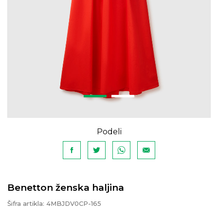
Podeli
Benetton ženska haljina
Šifra artikla:
4MBJDV0CP-165