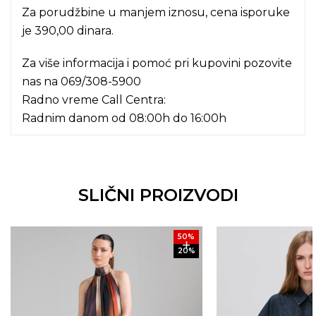
Za porudžbine u manjem iznosu, cena isporuke
je 390,00 dinara.
Za više informacija i pomoć pri kupovini pozovite
nas na
069/308-5900
Radno vreme Call Centra:
Radnim danom od 08:00h do 16:00h
SLIČNI PROIZVODI
50
%
20
%