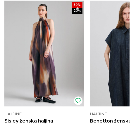
50
%
20
%
HALJINE
HALJINE
Sisley ženska haljina
Benetton ženska 