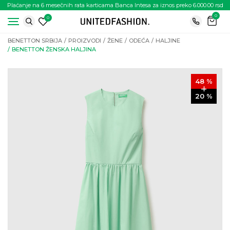
Plaćanje na 6 mesečnih rata karticama Banca Intesa za iznos preko 6.000.00 rsd
0
0
BENETTON SRBIJA
PROIZVODI
ŽENE
ODEĆA
HALJINE
BENETTON ŽENSKA HALJINA
48
%
20
%