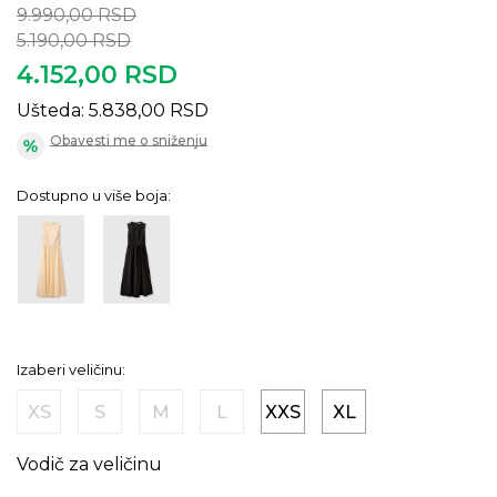
9.990,00
RSD
5.190,00
RSD
4.152,00
RSD
Ušteda:
5.838,00
RSD
Obavesti me o sniženju
Dostupno u više boja:
Izaberi veličinu:
XS
S
M
L
XXS
XL
Vodič za veličinu