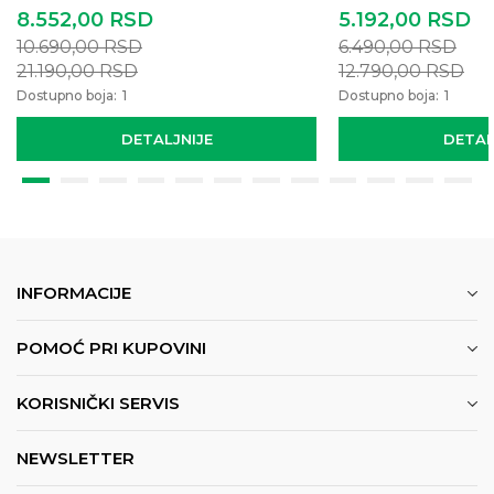
8.552,00
RSD
5.192,00
RSD
10.690,00
RSD
6.490,00
RSD
21.190,00
RSD
12.790,00
RSD
Dostupno boja:
1
Dostupno boja:
1
DETALJNIJE
DETAL
INFORMACIJE
POMOĆ PRI KUPOVINI
KORISNIČKI SERVIS
NEWSLETTER