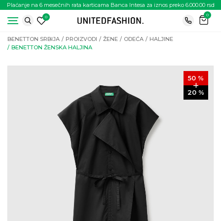
Plaćanje na 6 mesečnih rata karticama Banca Intesa za iznos preko 6.000.00 rsd
0
0
BENETTON SRBIJA
PROIZVODI
ŽENE
ODEĆA
HALJINE
BENETTON ŽENSKA HALJINA
50
%
20
%