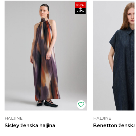
50
%
20
%
HALJINE
HALJINE
Sisley ženska haljina
Benetton ženska 