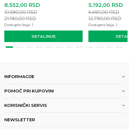
8.552,00
RSD
5.192,00
RSD
10.690,00
RSD
6.490,00
RSD
21.190,00
RSD
12.790,00
RSD
Dostupno boja:
1
Dostupno boja:
1
DETALJNIJE
DETAL
INFORMACIJE
POMOĆ PRI KUPOVINI
KORISNIČKI SERVIS
NEWSLETTER