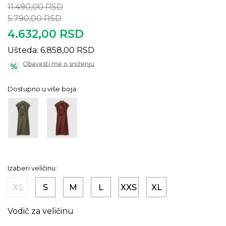
11.490,00
RSD
5.790,00
RSD
4.632,00
RSD
Ušteda:
6.858,00
RSD
Obavesti me o sniženju
Dostupno u više boja:
Izaberi veličinu:
XS
S
M
L
XXS
XL
Vodič za veličinu