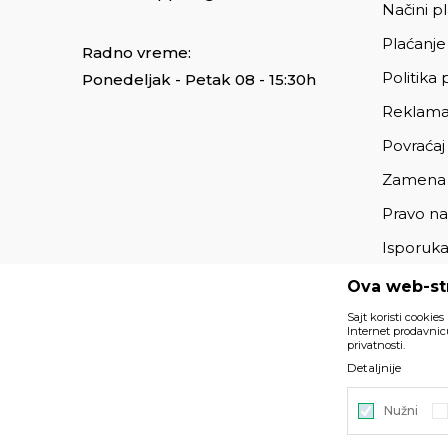
Načini p
Plaćanje
Radno vreme:
Politika 
Ponedeljak - Petak 08 - 15:30h
Reklama
Povraćaj
Zamena
Pravo na
Isporuk
Ova web-str
Sajt koristi cookies
Internet prodavnicu
privatnosti.
Podaci su informativnog karaktera i podložni su izmenama. 
Detaljnije
deo naše ponude i ne podrazumeva da su dostupni u sv
Nužni
©2026
https://www.unitedfashion.rs/
, Izrada
NB SOFT
. Sv