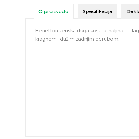
O proizvodu
Specifikacija
Dekla
Benetton ženska duga košulja-haljina od la
kragnom i dužim zadnjim porubom.