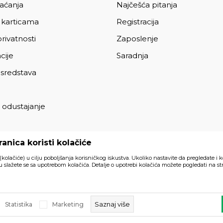
laćanja
Najčešća pitanja
 karticama
Registracija
privatnosti
Zaposlenje
cije
Saradnja
 sredstava
 odustajanje
a
anica koristi kolačiće
 (kolačiće) u cilju poboljšanja korisničkog iskustva. Ukoliko nastavite da pregledate i k
 slažete se sa upotrebom kolačića. Detalje o upotrebi kolačića možete pogledati na str
Svi artikli prikazani na sajtu su
akom trenutku.
Saznaj više
Statistika
Marketing
a prava zadržana.