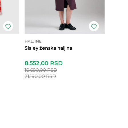
HALJINE
HALJINE
Sisley ženska haljina
Benetto
8.552,00
RSD
4.632
10.690,00
RSD
5.790,
21.190,00
RSD
11.490,