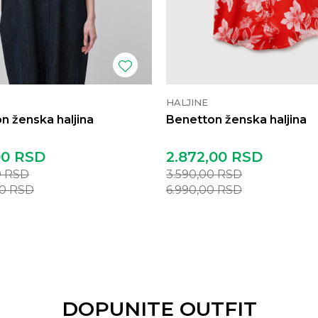
HALJINE
n ženska haljina
Benetton ženska haljina
00
RSD
2.872,00
RSD
0
RSD
3.590,00
RSD
00
RSD
6.990,00
RSD
DOPUNITE OUTFIT