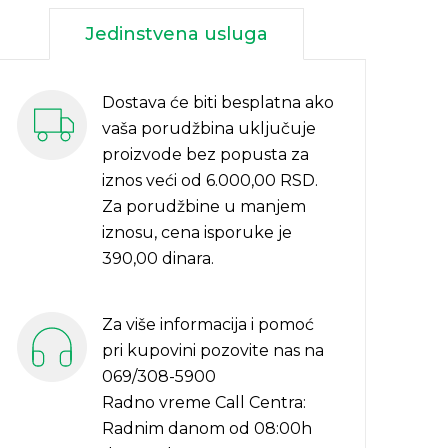
Jedinstvena usluga
Dostava će biti besplatna ako
vaša porudžbina uključuje
proizvode bez popusta za
iznos veći od 6.000,00 RSD.
Za porudžbine u manjem
iznosu, cena isporuke je
390,00 dinara.
Za više informacija i pomoć
pri kupovini pozovite nas na
069/308-5900
Radno vreme Call Centra:
Radnim danom od 08:00h