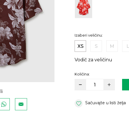
Izaberi veličinu:
XS
S
M
Vodič za veličinu
Količina:
li
Sačuvajte u listi želja