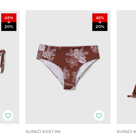
49
%
45
%
20
%
20
%
KUPAĆI KOSTIMI
KUPAĆI 