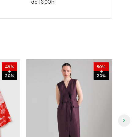
do 16:00h
49
%
50
%
20
%
20
%