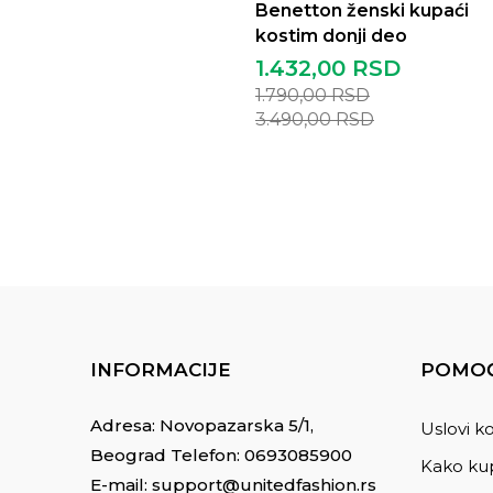
Benetton ženski kupaći
kostim donji deo
1.432,00
RSD
1.790,00
RSD
3.490,00
RSD
INFORMACIJE
POMOĆ
Adresa: Novopazarska 5/1,
Uslovi ko
Beograd Telefon:
0693085900
Kako kup
E-mail:
support@unitedfashion.rs