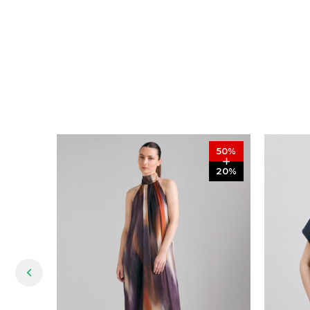
50
%
20
%