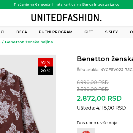
Plaćanje na 6 mesečnih rata karticama Banca Intesa za iznos
preko 6.000.00 rsd
CI
DECA
PUTNI PROGRAM
GIFT
SISLEY
O
E
Benetton ženska haljina
Benetton ženska
49
%
Šifra artikla:
4YCF5V02J-75C
20
%
6.990,00
RSD
3.590,00
RSD
2.872,00
RSD
Ušteda:
4.118,00
RSD
Dostupno u više boja: