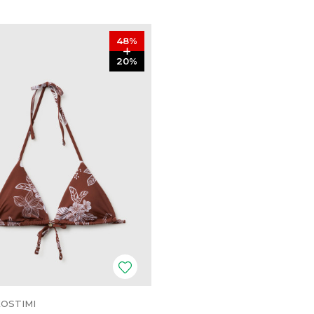
48
%
20
%
KOSTIMI