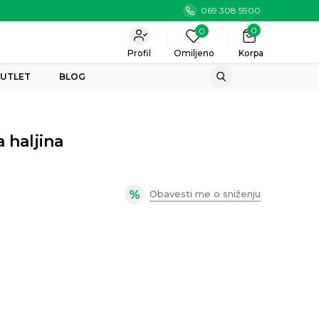
069 308 5900
0
0
Profil
Omiljeno
Korpa
UTLET
BLOG
 haljina
Obavesti me o sniženju