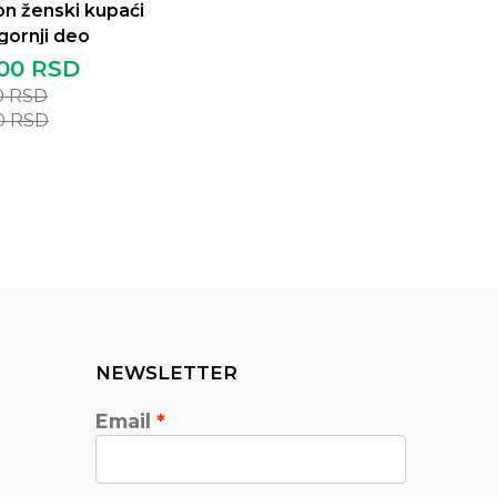
n ženski kupaći
gornji deo
,00
RSD
0
RSD
0
RSD
NEWSLETTER
Email