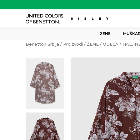
ŽENE
MUŠKAR
Benetton Srbija
Proizvodi
ŽENE
ODEĆA
HALJIN