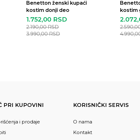
Benetton ženski kupaći
Benetto
kostim donji deo
kostim 
1.752,00
RSD
2.072
2.190,00
RSD
2.590,0
3.990,00
RSD
4.990,0
 PRI KUPOVINI
KORISNIČKI SERVIS
rišćenja i prodaje
O nama
iti
Kontakt