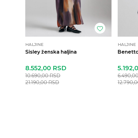
HALJINE
HALJINE
Sisley ženska haljina
Benetto
8.552,00
RSD
5.192,
10.690,00
RSD
6.490,0
21.190,00
RSD
12.790,