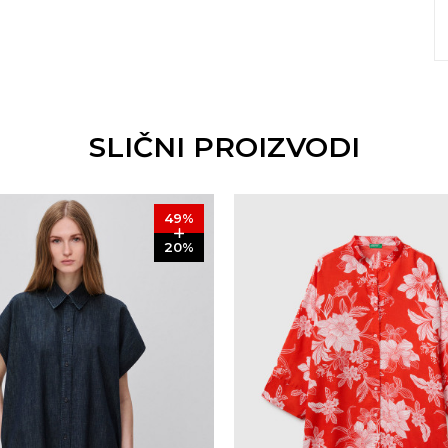
SLIČNI PROIZVODI
49
%
20
%