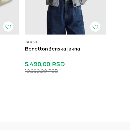
JAKNE
JAKNE
Benetton ženska jakna
Sisley 
5.490,00
RSD
9.790
10.990,00
RSD
19.390,