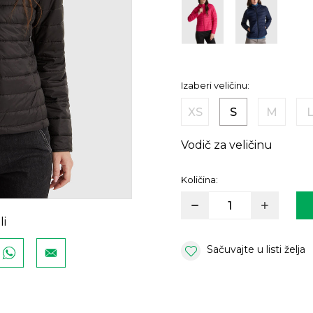
Izaberi veličinu:
XS
S
M
Vodič za veličinu
Količina:
li
Sačuvajte u listi želja