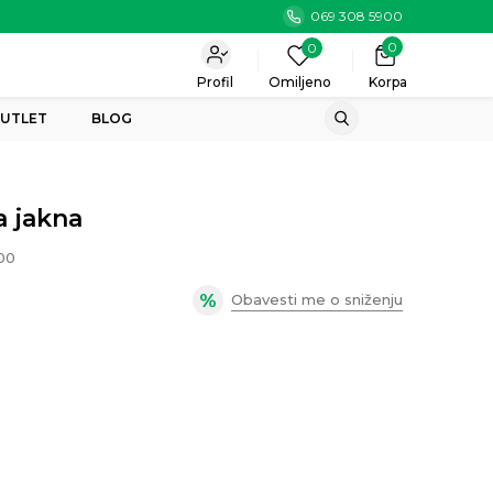
069 308 5900
0
0
Profil
Omiljeno
Korpa
UTLET
BLOG
 jakna
00
Obavesti me o sniženju