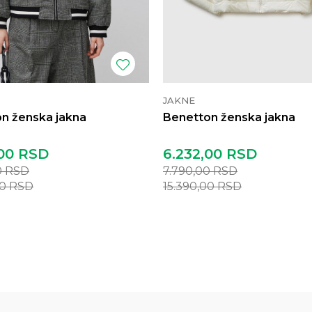
JAKNE
n ženska jakna
Benetton ženska jakna
00
RSD
6.232,00
RSD
0
RSD
7.790,00
RSD
00
RSD
15.390,00
RSD