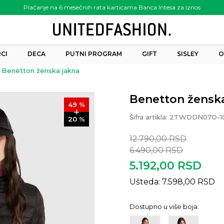
Plaćanje na 6 mesečnih rata karticama Banca Intesa za iznos
preko 6.000.00 rsd
CI
DECA
PUTNI PROGRAM
GIFT
SISLEY
O
Benetton ženska jakna
Benetton ženska
49
%
Šifra artikla:
2TWDDN07O-1
20
%
12.790,00
RSD
6.490,00
RSD
5.192,00
RSD
Ušteda:
7.598,00
RSD
Dostupno u više boja: