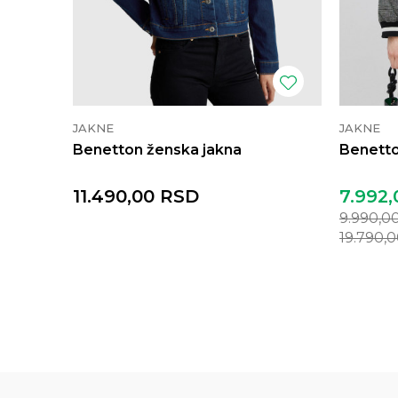
JAKNE
JAKNE
Benetton ženska jakna
Benetto
11.490,00
RSD
7.992,
9.990,0
19.790,