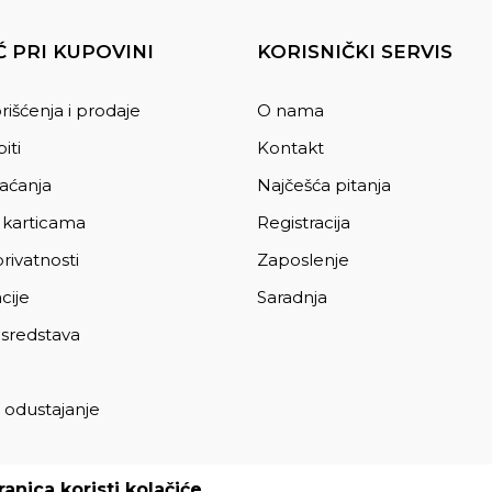
 PRI KUPOVINI
KORISNIČKI SERVIS
rišćenja i prodaje
O nama
iti
Kontakt
laćanja
Najčešća pitanja
 karticama
Registracija
privatnosti
Zaposlenje
cije
Saradnja
 sredstava
 odustajanje
a
anica koristi kolačiće