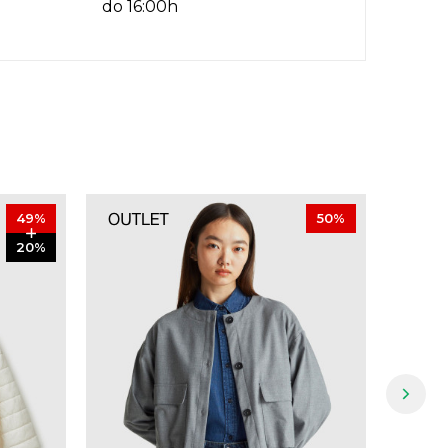
do 16:00h
49
%
50
%
20
%