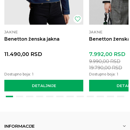
JAKNE
JAKNE
Benetton ženska jakna
Benetton ženska
11.490,00
RSD
7.992,00
RSD
9.990,00
RSD
19.790,00
RSD
Dostupno boja:
1
Dostupno boja:
1
DETALJNIJE
DETAL
INFORMACIJE