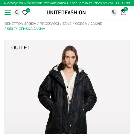
Plaćanje na 6 mesečnih rata karticama Banca Intesa za iznos preko 6.000.00 rsd
0
0
BENETTON SRBIJA
PROIZVODI
ŽENE
ODEĆA
JAKNE
SISLEY ŽENSKA JAKNA