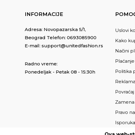
INFORMACIJE
POMOĆ
Adresa: Novopazarska 5/1,
Uslovi ko
Beograd Telefon:
0693085900
Kako kup
E-mail:
support@unitedfashion.rs
Načini p
Plaćanje
Radno vreme:
Politika 
Ponedeljak - Petak 08 - 15:30h
Reklama
Povraćaj
Zamena
Pravo na
Isporuk
Ova web-str