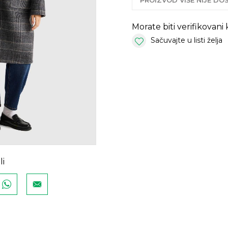
PROIZVOD VIŠE NIJE D
Morate biti verifikovani
Sačuvajte u listi želja
li