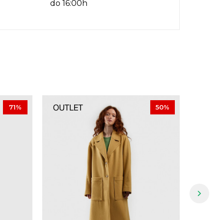
do 16:00h
71
%
50
%