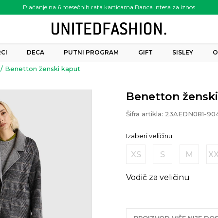
Plaćanje na 6 mesečnih rata karticama Banca Intesa za iznos
preko 6.000.00 rsd
CI
DECA
PUTNI PROGRAM
GIFT
SISLEY
O
Benetton ženski kaput
Benetton ženski
Šifra artikla:
23AEDN081-90
Izaberi veličinu:
XS
S
M
X
Vodič za veličinu