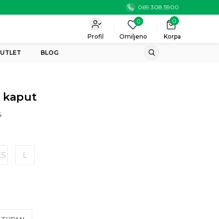
069 308 5900
0
0
Profil
Omiljeno
Korpa
UTLET
BLOG
 kaput
4
XS
L