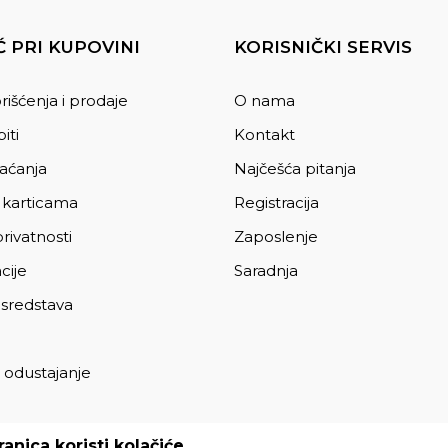
 PRI KUPOVINI
KORISNIČKI SERVIS
rišćenja i prodaje
O nama
iti
Kontakt
laćanja
Najčešća pitanja
 karticama
Registracija
privatnosti
Zaposlenje
cije
Saradnja
 sredstava
 odustajanje
a
anica koristi kolačiće