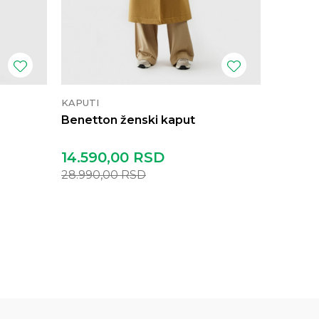
KAPUTI
KAPUTI
Benetton ženski kaput
Benett
14.590,00
RSD
6.990
28.990,00
RSD
22.990