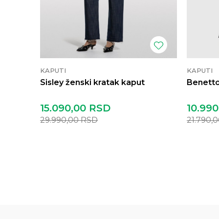
KAPUTI
KAPUTI
Sisley ženski kratak kaput
Benetto
15.090,00
RSD
10.990
29.990,00
RSD
21.790,