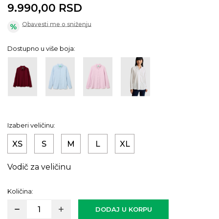
9.990,00
RSD
Obavesti me o sniženju
Dostupno u više boja:
Izaberi veličinu:
XS
S
M
L
XL
Vodič za veličinu
Količina:
DODAJ U KORPU