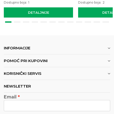
Dostupno boja:
1
Dostupno boja:
2
DETALJNIJE
DETAL
INFORMACIJE
POMOĆ PRI KUPOVINI
KORISNIČKI SERVIS
NEWSLETTER
Email