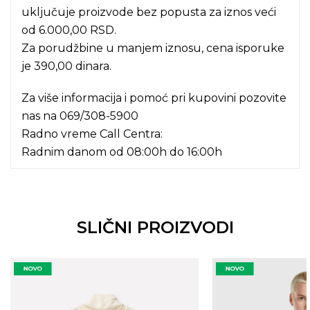
uključuje proizvode bez popusta za iznos veći
od 6.000,00 RSD.
Za porudžbine u manjem iznosu, cena isporuke
je 390,00 dinara.
Za više informacija i pomoć pri kupovini pozovite
nas na
069/308-5900
Radno vreme Call Centra:
Radnim danom od 08:00h do 16:00h
SLIČNI PROIZVODI