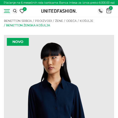
Plaćanje na 6 mesečnih rata karticama Banca Intesa za iznos preko 6.000.00 rsd
0
0
BENETTON SRBIJA
PROIZVODI
ŽENE
ODEĆA
KOŠULJE
BENETTON ŽENSKA KOŠULJA