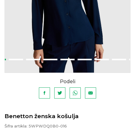
Podeli
Benetton ženska košulja
Šifra artikla:
5WPWDQ0B0-016