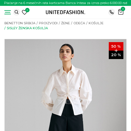
Plaćanje na 6 mesečnih rata karticama Banca Intesa za iznos preko 6.000.00 rsd
0
0
BENETTON SRBIJA
PROIZVODI
ŽENE
ODEĆA
KOŠULJE
SISLEY ŽENSKA KOŠULJA
50
%
20
%