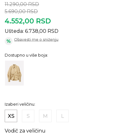
11.290,00
RSD
5.690,00
RSD
4.552,00
RSD
Ušteda:
6.738,00
RSD
Obavesti me o sniženju
Dostupno u više boja:
Izaberi veličinu:
XS
S
M
L
Vodič za veličinu