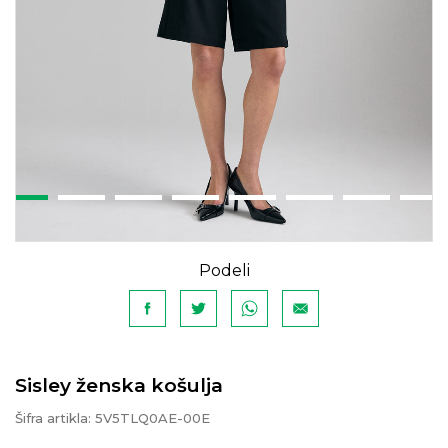
Podeli
Sisley ženska košulja
Šifra artikla:
5V5TLQ0AE-00E