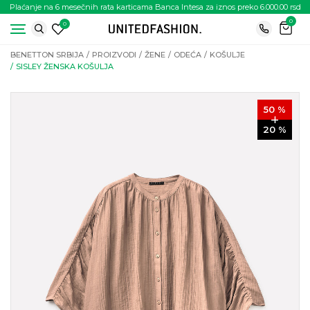
Plaćanje na 6 mesečnih rata karticama Banca Intesa za iznos preko 6.000.00 rsd
0
0
BENETTON SRBIJA
PROIZVODI
ŽENE
ODEĆA
KOŠULJE
SISLEY ŽENSKA KOŠULJA
50
%
20
%