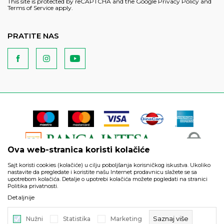
This site is protected by reCAPTCHA and the Google
Privacy Policy
and
Terms of Service
apply.
PRATITE NAS
Ova web-stranica koristi kolačiće
Sajt koristi cookies (kolačiće) u cilju poboljšanja korisničkog iskustva. Ukoliko
nastavite da pregledate i koristite našu Internet prodavnicu slažete se sa
upotrebom kolačića. Detalje o upotrebi kolačića možete pogledati na stranici
Politika privatnosti.
Podaci su informativnog karaktera i podložni su izmenama. Svi
Detaljnije
artikli prikazani na sajtu su deo naše ponude i ne podrazumeva
da su dostupni u svakom trenutku.
Saznaj više
Nužni
Statistika
Marketing