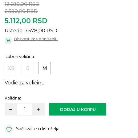
12.690,00
RSD
6.390,00
RSD
5.112,00
RSD
Ušteda:
7.578,00
RSD
Obavesti me o sniženju
Izaberi veličinu:
XS
S
M
Vodič za veličinu
Količina:
DODAJ U KORPU
Sačuvajte u listi želja