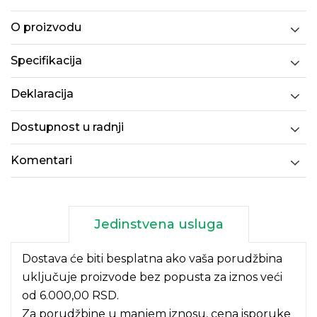
O proizvodu
Specifikacija
Deklaracija
Dostupnost u radnji
Komentari
Jedinstvena usluga
Dostava će biti besplatna ako vaša porudžbina
uključuje proizvode bez popusta za iznos veći
od 6.000,00 RSD.
Za porudžbine u manjem iznosu, cena isporuke