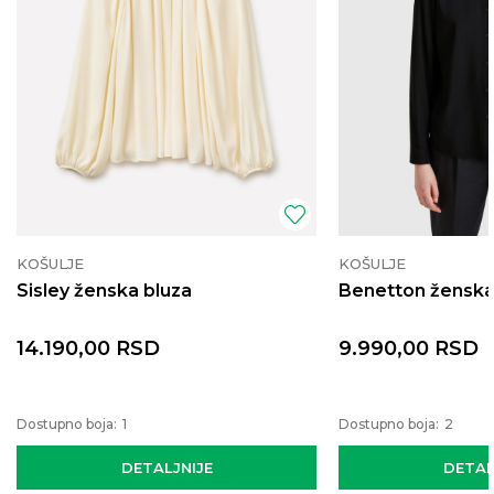
KOŠULJE
KOŠULJE
Sisley ženska bluza
Benetton ženska
14.190,00
RSD
9.990,00
RSD
Dostupno boja:
1
Dostupno boja:
2
DETALJNIJE
DETAL