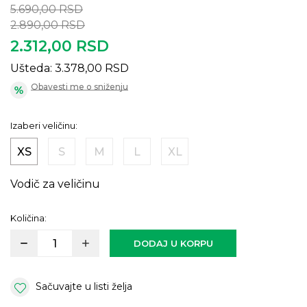
5.690,00
RSD
2.890,00
RSD
2.312,00
RSD
Ušteda:
3.378,00
RSD
Obavesti me o sniženju
Izaberi veličinu:
XS
S
M
L
XL
Vodič za veličinu
Količina:
DODAJ U KORPU
Sačuvajte u listi želja