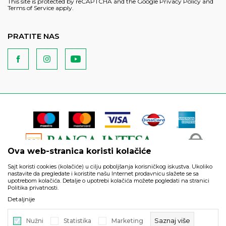
This site is protected by reCAPTCHA and the Google
Privacy Policy
and
Terms of Service
apply.
PRATITE NAS
Ova web-stranica koristi kolačiće
Sajt koristi cookies (kolačiće) u cilju poboljšanja korisničkog iskustva. Ukoliko
nastavite da pregledate i koristite našu Internet prodavnicu slažete se sa
upotrebom kolačića. Detalje o upotrebi kolačića možete pogledati na stranici
Politika privatnosti.
Podaci su informativnog karaktera i podložni su izmenama. Svi
Detaljnije
artikli prikazani na sajtu su deo naše ponude i ne podrazumeva
da su dostupni u svakom trenutku.
Saznaj više
Nužni
Statistika
Marketing