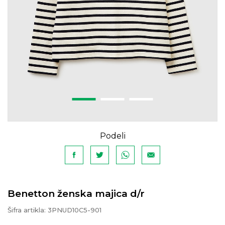
Podeli
Benetton ženska majica d/r
Šifra artikla:
3PNUD10C5-901