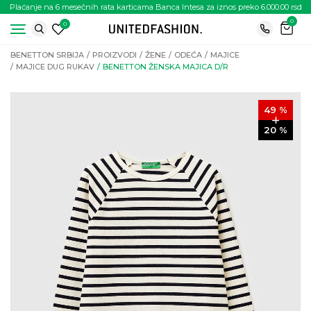
Plaćanje na 6 mesečnih rata karticama Banca Intesa za iznos preko 6.000.00 rsd
0
0
BENETTON SRBIJA
PROIZVODI
ŽENE
ODEĆA
MAJICE
MAJICE DUG RUKAV
BENETTON ŽENSKA MAJICA D/R
49
%
20
%