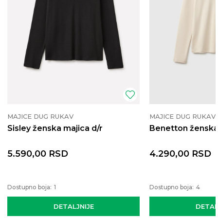
MAJICE DUG RUKAV
MAJICE DUG RUKAV
Sisley ženska majica d/r
Benetton ženska 
5.590,00
RSD
4.290,00
RSD
Dostupno boja:
1
Dostupno boja:
4
DETALJNIJE
DETAL