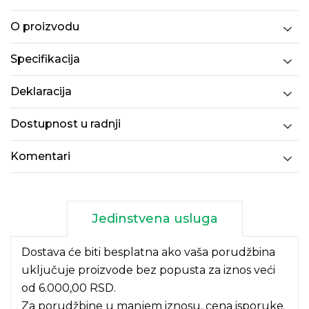
O proizvodu
Specifikacija
Deklaracija
Dostupnost u radnji
Komentari
Jedinstvena usluga
Dostava će biti besplatna ako vaša porudžbina
uključuje proizvode bez popusta za iznos veći
od 6.000,00 RSD.
Za porudžbine u manjem iznosu, cena isporuke