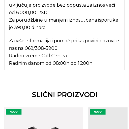
uključuje proizvode bez popusta za iznos veći
od 6.000,00 RSD.
Za porudžbine u manjem iznosu, cena isporuke
je 390,00 dinara.
Za više informacija i pomoć pri kupovini pozovite
nas na
069/308-5900
Radno vreme Call Centra:
Radnim danom od 08:00h do 16:00h
SLIČNI PROIZVODI