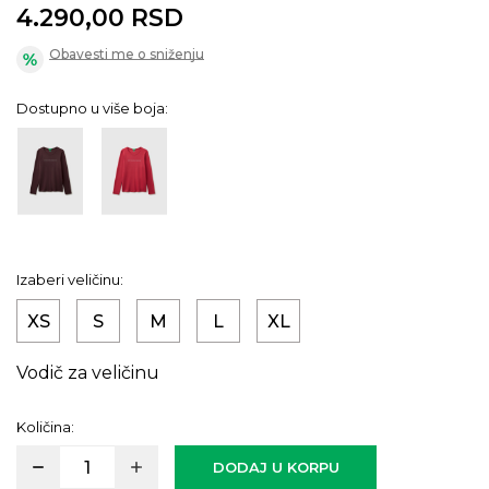
4.290,00
RSD
Obavesti me o sniženju
Dostupno u više boja:
Izaberi veličinu:
XS
S
M
L
XL
Vodič za veličinu
Količina:
DODAJ U KORPU