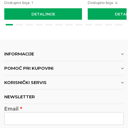
Dostupno boja:
1
Dostupno boja:
4
DETALJNIJE
DETAL
INFORMACIJE
POMOĆ PRI KUPOVINI
KORISNIČKI SERVIS
NEWSLETTER
Email