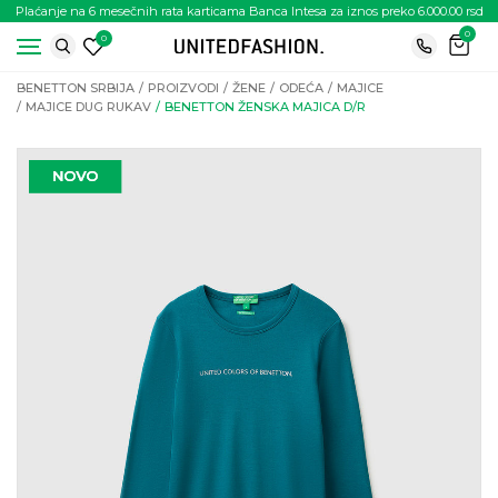
Plaćanje na 6 mesečnih rata karticama Banca Intesa za iznos preko 6.000.00 rsd
0
0
BENETTON SRBIJA
PROIZVODI
ŽENE
ODEĆA
MAJICE
MAJICE DUG RUKAV
BENETTON ŽENSKA MAJICA D/R