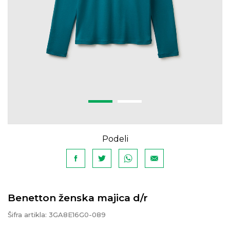
Podeli
Benetton ženska majica d/r
Šifra artikla:
3GA8E16G0-089