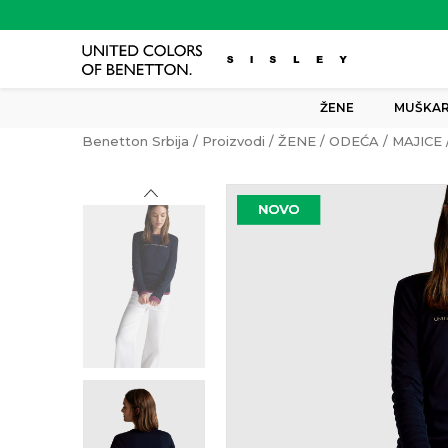
ŽENE
MUŠKAR
Benetton Srbija
Proizvodi
ŽENE
ODEĆA
MAJICE