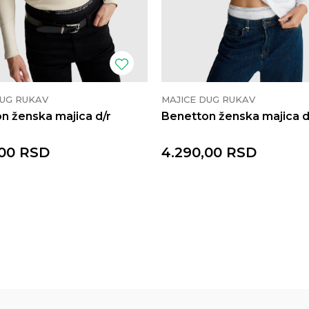
DUG RUKAV
MAJICE DUG RUKAV
n ženska majica d/r
Benetton ženska majica d
00
RSD
4.290,00
RSD