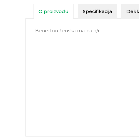
O proizvodu
Specifikacija
Dekla
Benetton ženska majica d/r