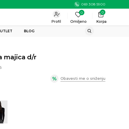
069 308 5900
0
0
Profil
Omiljeno
Korpa
UTLET
BLOG
 majica d/r
6
Obavesti me o sniženju