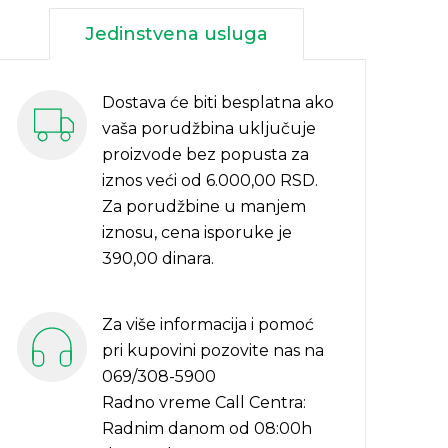
Jedinstvena usluga
Dostava će biti besplatna ako
vaša porudžbina uključuje
proizvode bez popusta za
iznos veći od 6.000,00 RSD.
Za porudžbine u manjem
iznosu, cena isporuke je
390,00 dinara.
Za više informacija i pomoć
pri kupovini pozovite nas na
069/308-5900
Radno vreme Call Centra:
Radnim danom od 08:00h