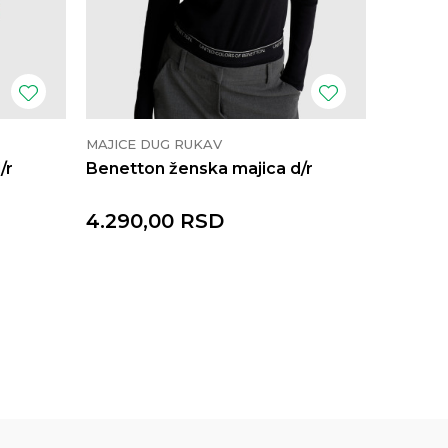
MAJICE DUG RUKAV
MAJICE 
/r
Benetton ženska majica d/r
Benetto
4.290,00
RSD
4.290