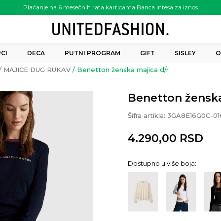
Plaćanje na 6 mesečnih rata karticama Banca Intesa za iznos
preko 6.000.00 rsd
CI
DECA
PUTNI PROGRAM
GIFT
SISLEY
O
MAJICE DUG RUKAV
Benetton ženska majica d/r
Benetton ženska
Šifra artikla:
3GA8E16G0C-01
4.290,00
RSD
Dostupno u više boja: