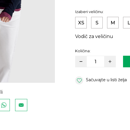
Izaberi veličinu:
XS
S
M
Vodič za veličinu
Količina:
Sačuvajte u listi želja
li