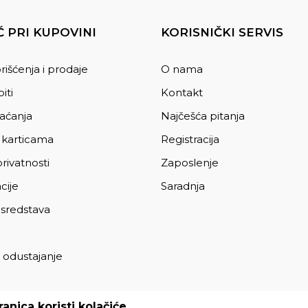
 PRI KUPOVINI
KORISNIČKI SERVIS
rišćenja i prodaje
O nama
iti
Kontakt
laćanja
Najčešća pitanja
 karticama
Registracija
privatnosti
Zaposlenje
cije
Saradnja
 sredstava
 odustajanje
a
anica koristi kolačiće