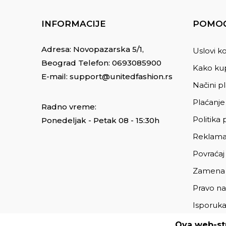
INFORMACIJE
POMOĆ
Adresa: Novopazarska 5/1,
Uslovi ko
Beograd Telefon:
0693085900
Kako kup
E-mail:
support@unitedfashion.rs
Načini p
Plaćanje
Radno vreme:
Politika 
Ponedeljak - Petak 08 - 15:30h
Reklama
Povraćaj
Zamena
Pravo na
Isporuk
Ova web-str