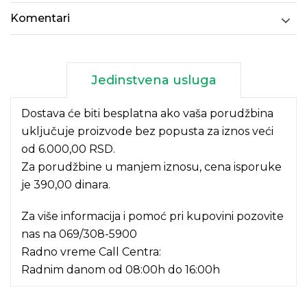
Komentari
Jedinstvena usluga
Dostava će biti besplatna ako vaša porudžbina
uključuje proizvode bez popusta za iznos veći
od 6.000,00 RSD.
Za porudžbine u manjem iznosu, cena isporuke
je 390,00 dinara.
Za više informacija i pomoć pri kupovini pozovite
nas na
069/308-5900
Radno vreme Call Centra:
Radnim danom od 08:00h do 16:00h