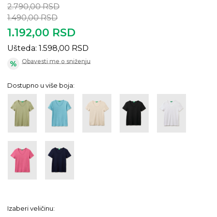
2.790,00
RSD
1.490,00
RSD
1.192,00
RSD
Ušteda:
1.598,00
RSD
Obavesti me o sniženju
Dostupno u više boja:
Izaberi veličinu: