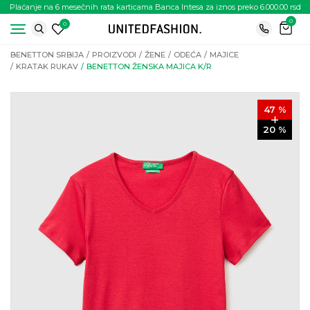
Plaćanje na 6 mesečnih rata karticama Banca Intesa za iznos preko 6.000.00 rsd
0
0
BENETTON SRBIJA
PROIZVODI
ŽENE
ODEĆA
MAJICE
KRATAK RUKAV
BENETTON ŽENSKA MAJICA K/R
47
%
20
%