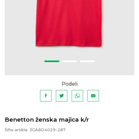
Podeli
Benetton ženska majica k/r
Šifra artikla:
3GA8D4029-287