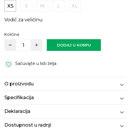
XS
S
M
L
XL
Vodič za veličinu
Količina:
DODAJ U KORPU
Sačuvajte u listi želja
O proizvodu
Specifikacija
Deklaracija
Dostupnost u radnji