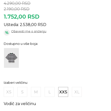
4.290,00
RSD
2.190,00
RSD
1.752,00
RSD
Ušteda:
2.538,00
RSD
Obavesti me o sniženju
Dostupno u više boja:
Izaberi veličinu:
XS
S
M
L
XXS
XL
Vodič za veličinu