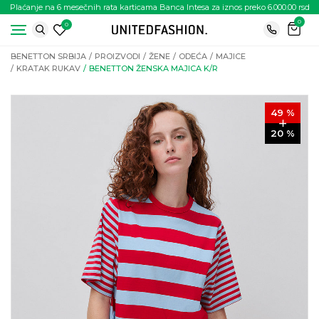
Plaćanje na 6 mesečnih rata karticama Banca Intesa za iznos preko 6.000.00 rsd
0
0
BENETTON SRBIJA
PROIZVODI
ŽENE
ODEĆA
MAJICE
KRATAK RUKAV
BENETTON ŽENSKA MAJICA K/R
49
%
20
%