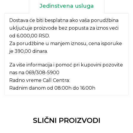
Jedinstvena usluga
Dostava će biti besplatna ako vaša porudžbina
uključuje proizvode bez popusta za iznos veći
od 6.000,00 RSD.
Za porudžbine u manjem iznosu, cena isporuke
je 390,00 dinara.
Za više informacija i pomoć pri kupovini pozovite
nas na
069/308-5900
Radno vreme Call Centra:
Radnim danom od 08:00h do 16:00h
SLIČNI PROIZVODI