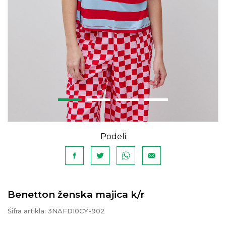
Podeli
Benetton ženska majica k/r
Šifra artikla:
3NAFD10CY-902