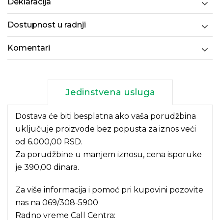
Deklaracija
Dostupnost u radnji
Komentari
Jedinstvena usluga
Dostava će biti besplatna ako vaša porudžbina
uključuje proizvode bez popusta za iznos veći
od 6.000,00 RSD.
Za porudžbine u manjem iznosu, cena isporuke
je 390,00 dinara.
Za više informacija i pomoć pri kupovini pozovite
nas na
069/308-5900
Radno vreme Call Centra: