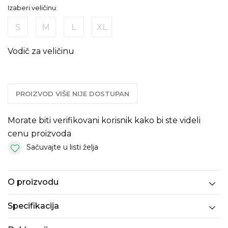
Izaberi veličinu:
S
M
L
XL
Vodič za veličinu
PROIZVOD VIŠE NIJE DOSTUPAN
Morate biti verifikovani korisnik kako bi ste videli
cenu proizvoda
Sačuvajte u listi želja
O proizvodu
Specifikacija