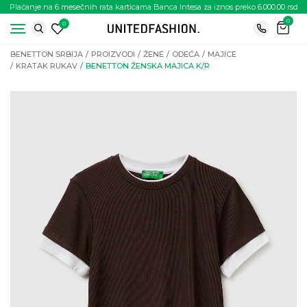
Plaćanje na 6 mesečnih rata karticama Banca Intesa za iznos preko 6.000.00 rsd
0
0
BENETTON SRBIJA
PROIZVODI
ŽENE
ODEĆA
MAJICE
KRATAK RUKAV
BENETTON ŽENSKA MAJICA K/R