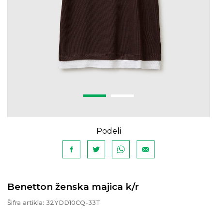
Podeli
Benetton ženska majica k/r
Šifra artikla:
32YDD10CQ-33T