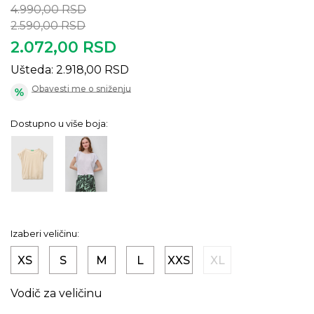
4.990,00
RSD
2.590,00
RSD
2.072,00
RSD
Ušteda:
2.918,00
RSD
Obavesti me o sniženju
Dostupno u više boja:
Izaberi veličinu:
XS
S
M
L
XXS
XL
Vodič za veličinu