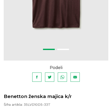
Podeli
Benetton ženska majica k/r
Šifra artikla:
35LVD10D5-33T