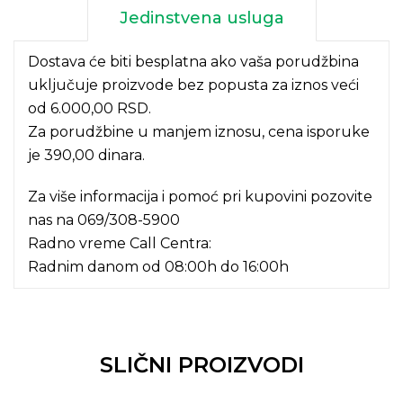
Jedinstvena usluga
Dostava će biti besplatna ako vaša porudžbina
uključuje proizvode bez popusta za iznos veći
od 6.000,00 RSD.
Za porudžbine u manjem iznosu, cena isporuke
je 390,00 dinara.
Za više informacija i pomoć pri kupovini pozovite
nas na
069/308-5900
Radno vreme Call Centra:
Radnim danom od 08:00h do 16:00h
SLIČNI PROIZVODI