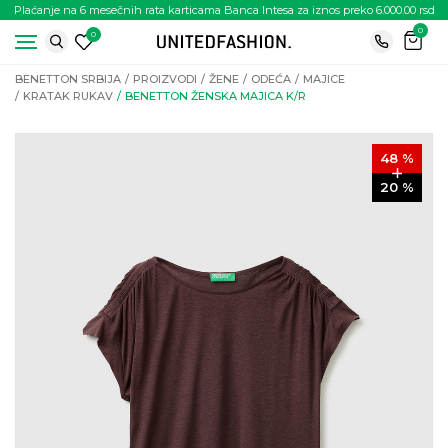
Plaćanje na 6 mesečnih rata karticama Banca Intesa za iznos preko 6.000.00 rsd
0
0
BENETTON SRBIJA
PROIZVODI
ŽENE
ODEĆA
MAJICE
KRATAK RUKAV
BENETTON ŽENSKA MAJICA K/R
48
%
20
%