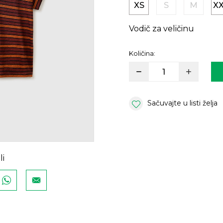
XS
S
M
X
Vodič za veličinu
Količina:
Sačuvajte u listi želja
li