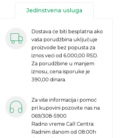
Jedinstvena usluga
Dostava će biti besplatna ako
vaša porudžbina uključuje
proizvode bez popusta za
iznos veći od 6.000,00 RSD.
Za porudžbine u manjem
iznosu, cena isporuke je
390,00 dinara.
Za više informacija i pomoć
pri kupovini pozovite nas na
069/308-5900
Radno vreme Call Centra:
Radnim danom od 08:00h