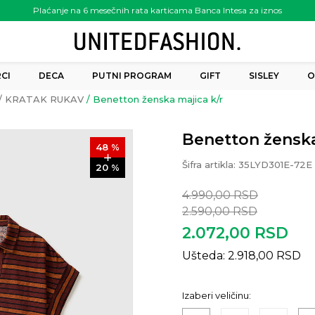
Plaćanje na 6 mesečnih rata karticama Banca Intesa za iznos
preko 6.000.00 rsd
CI
DECA
PUTNI PROGRAM
GIFT
SISLEY
O
KRATAK RUKAV
Benetton ženska majica k/r
Benetton ženska
48
%
Šifra artikla:
35LYD301E-72E
20
%
4.990,00
RSD
2.590,00
RSD
2.072,00
RSD
Ušteda:
2.918,00
RSD
Izaberi veličinu: