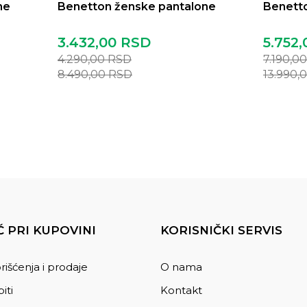
ne
Benetton ženske pantalone
Benett
3.432,00
RSD
5.752,
4.290,00
RSD
7.190,0
8.490,00
RSD
13.990,
 PRI KUPOVINI
KORISNIČKI SERVIS
rišćenja i prodaje
O nama
iti
Kontakt