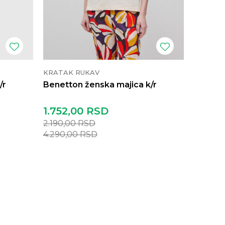
KRATAK RUKAV
KRATAK
/r
Benetton ženska majica k/r
Benetto
1.752,00
RSD
2.312,
2.190,00
RSD
2.890,
4.290,00
RSD
5.690,