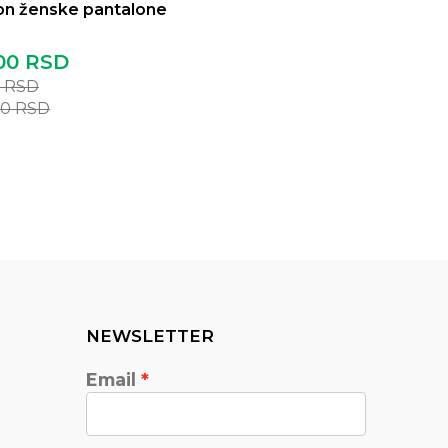
on ženske pantalone
00
RSD
0
RSD
00
RSD
NEWSLETTER
Email