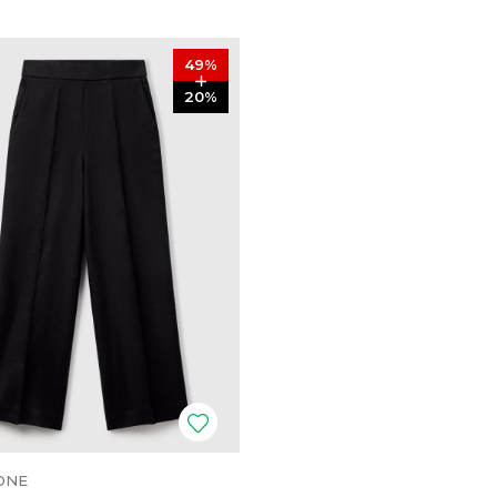
49
%
20
%
ONE