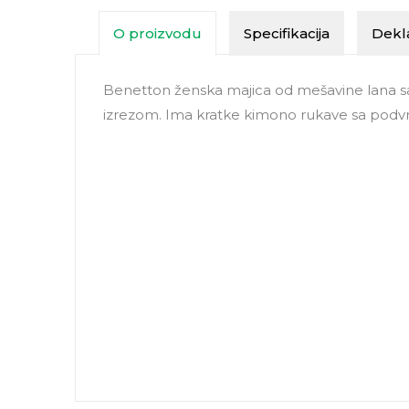
O proizvodu
Specifikacija
Dekla
Benetton ženska majica od mešavine lana 
izrezom. Ima kratke kimono rukave sa podv