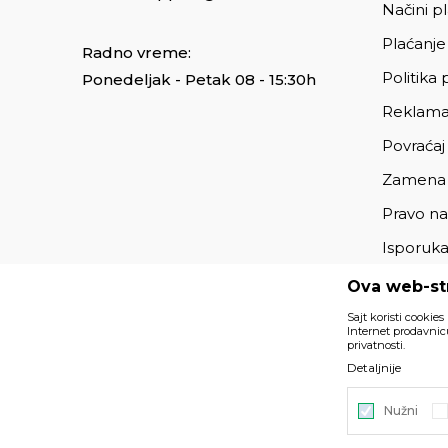
Načini p
Plaćanje
Radno vreme:
Politika 
Ponedeljak - Petak 08 - 15:30h
Reklama
Povraćaj
Zamena
Pravo na
Isporuk
Ova web-str
Sajt koristi cookies
Internet prodavnicu
privatnosti.
Podaci su informativnog karaktera i podložni su izmenama. 
Detaljnije
deo naše ponude i ne podrazumeva da su dostupni u sv
Nužni
©2026
https://www.unitedfashion.rs/
, Izrada
NB SOFT
. Sv