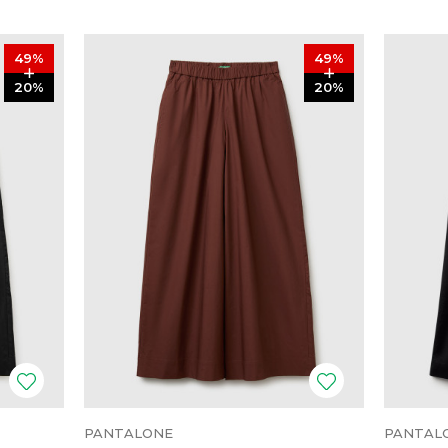
49
%
49
%
20
%
20
%
PANTALONE
PANTAL