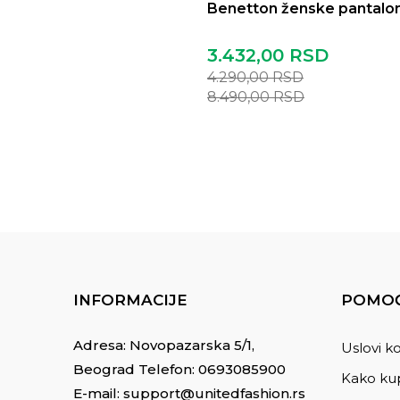
Benetton ženske pantalo
3.432,00
RSD
4.290,00
RSD
8.490,00
RSD
INFORMACIJE
POMOĆ
Adresa: Novopazarska 5/1,
Uslovi ko
Beograd Telefon:
0693085900
Kako kup
E-mail:
support@unitedfashion.rs