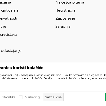
laćanja
Najčešća pitanja
 karticama
Registracija
privatnosti
Zaposlenje
cije
Saradnja
 sredstava
 odustajanje
a
anica koristi kolačiće
 (kolačiće) u cilju poboljšanja korisničkog iskustva. Ukoliko nastavite da pregledate i k
 slažete se sa upotrebom kolačića. Detalje o upotrebi kolačića možete pogledati na str
Svi artikli prikazani na sajtu su
akom trenutku.
Saznaj više
Statistika
Marketing
a prava zadržana.