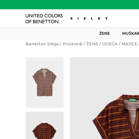
ŽENE
MUŠKAR
Benetton Srbija
Proizvodi
ŽENE
ODEĆA
MAJICE