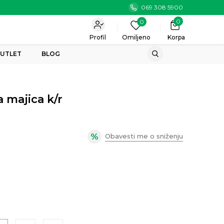
069 308 5900
0
0
Profil
Omiljeno
Korpa
UTLET
BLOG
 majica k/r
Obavesti me o sniženju