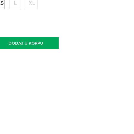
XS
L
XL
DODAJ U KORPU