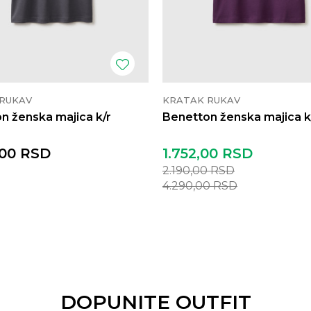
RUKAV
KRATAK RUKAV
n ženska majica k/r
Benetton ženska majica k
,00
RSD
1.752,00
RSD
2.190,00
RSD
4.290,00
RSD
DOPUNITE OUTFIT