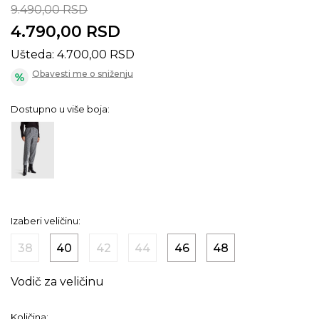
9.490,00
RSD
4.790,00
RSD
Ušteda:
4.700,00
RSD
Obavesti me o sniženju
Dostupno u više boja:
Izaberi veličinu:
38
40
42
44
46
48
Vodič za veličinu
Količina: