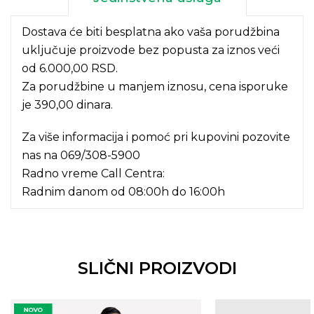
Dostava će biti besplatna ako vaša porudžbina
uključuje proizvode bez popusta za iznos veći
od 6.000,00 RSD.
Za porudžbine u manjem iznosu, cena isporuke
je 390,00 dinara.
Za više informacija i pomoć pri kupovini pozovite
nas na
069/308-5900
Radno vreme Call Centra:
Radnim danom od 08:00h do 16:00h
SLIČNI PROIZVODI