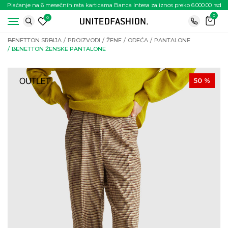
Plaćanje na 6 mesečnih rata karticama Banca Intesa za iznos preko 6.000.00 rsd
0
0
BENETTON SRBIJA
PROIZVODI
ŽENE
ODEĆA
PANTALONE
BENETTON ŽENSKE PANTALONE
50
%