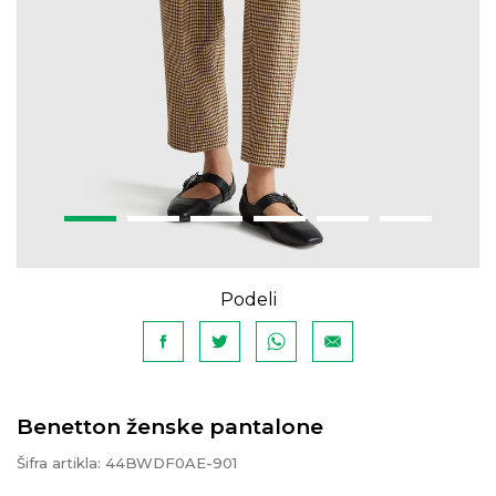
Podeli
Benetton ženske pantalone
Šifra artikla:
44BWDF0AE-901