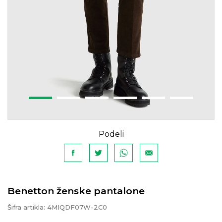
Podeli
Benetton ženske pantalone
Šifra artikla:
4MIQDF07W-2C0