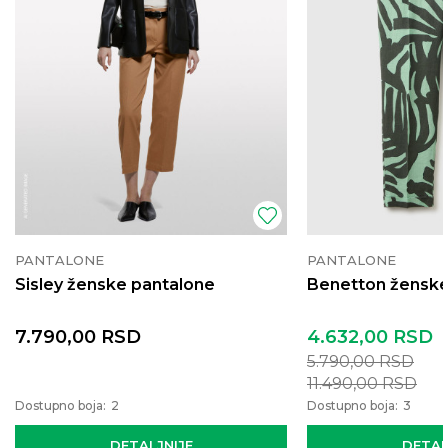
PANTALONE
PANTALONE
Sisley ženske pantalone
Benetton ženske
7.790,00
RSD
4.632,00
RSD
5.790,00
RSD
11.490,00
RSD
Dostupno boja:
2
Dostupno boja:
3
DETALJNIJE
DETAL