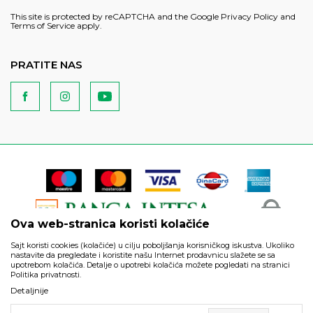
This site is protected by reCAPTCHA and the Google
Privacy Policy
and
Terms of Service
apply.
PRATITE NAS
Ova web-stranica koristi kolačiće
Sajt koristi cookies (kolačiće) u cilju poboljšanja korisničkog iskustva. Ukoliko
nastavite da pregledate i koristite našu Internet prodavnicu slažete se sa
upotrebom kolačića. Detalje o upotrebi kolačića možete pogledati na stranici
Politika privatnosti.
Podaci su informativnog karaktera i podložni su izmenama. Svi
Detaljnije
artikli prikazani na sajtu su deo naše ponude i ne podrazumeva
da su dostupni u svakom trenutku.