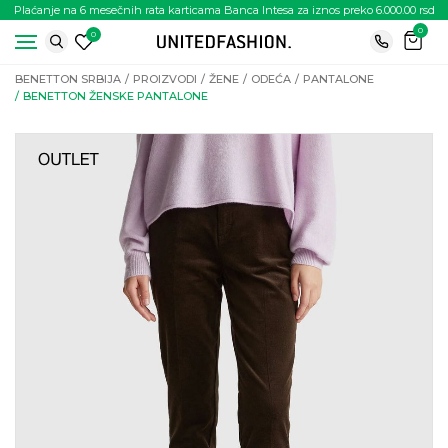
Plaćanje na 6 mesečnih rata karticama Banca Intesa za iznos preko 6.000.00 rsd
0
0
BENETTON SRBIJA
PROIZVODI
ŽENE
ODEĆA
PANTALONE
BENETTON ŽENSKE PANTALONE