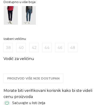
Dostupno u više boja:
Izaberi veličinu:
38
40
42
44
46
48
Vodič za veličinu
PROIZVOD VIŠE NIJE DOSTUPAN
Morate biti verifikovani korisnik kako bi ste videli
cenu proizvoda
Sačuvajte u listi želja