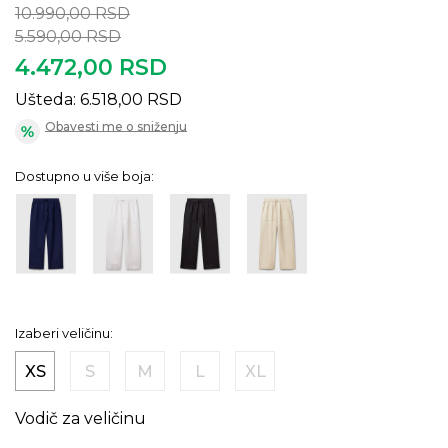
10.990,00
RSD
5.590,00
RSD
4.472,00
RSD
Ušteda:
6.518,00
RSD
Obavesti me o sniženju
Dostupno u više boja:
Izaberi veličinu:
XS
S
M
L
XL
Vodič za veličinu