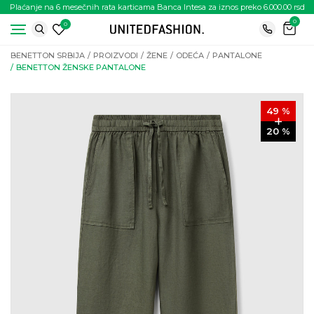
Plaćanje na 6 mesečnih rata karticama Banca Intesa za iznos preko 6.000.00 rsd
0
0
BENETTON SRBIJA
PROIZVODI
ŽENE
ODEĆA
PANTALONE
BENETTON ŽENSKE PANTALONE
49
%
20
%