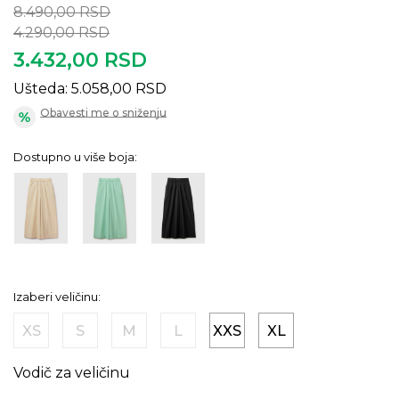
8.490,00
RSD
4.290,00
RSD
3.432,00
RSD
Ušteda:
5.058,00
RSD
Obavesti me o sniženju
Dostupno u više boja:
Izaberi veličinu:
XS
S
M
L
XXS
XL
Vodič za veličinu