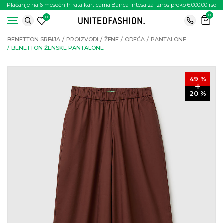
Plaćanje na 6 mesečnih rata karticama Banca Intesa za iznos preko 6.000.00 rsd
0
0
BENETTON SRBIJA
PROIZVODI
ŽENE
ODEĆA
PANTALONE
BENETTON ŽENSKE PANTALONE
49
%
20
%