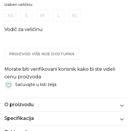
Izaberi veličinu:
XS
S
M
L
XL
Vodič za veličinu
PROIZVOD VIŠE NIJE DOSTUPAN
Morate biti verifikovani korisnik kako bi ste videli
cenu proizvoda
Sačuvajte u listi želja
O proizvodu
Specifikacija