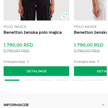
POLO MAJICE
POLO MAJICE
Benetton ženska polo majica
Benetton ženska
1.790,00
RSD
1.790,00
RSD
5.790,00
RSD
5.790,00
RSD
Dostupno boja:
3
Dostupno boja:
3
DETALJNIJE
DETAL
INFORMACIJE