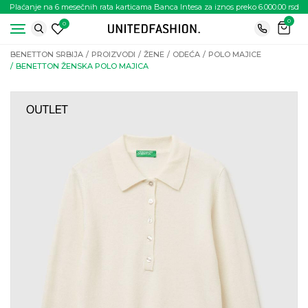
Plaćanje na 6 mesečnih rata karticama Banca Intesa za iznos preko 6.000.00 rsd
0
0
BENETTON SRBIJA
PROIZVODI
ŽENE
ODEĆA
POLO MAJICE
BENETTON ŽENSKA POLO MAJICA