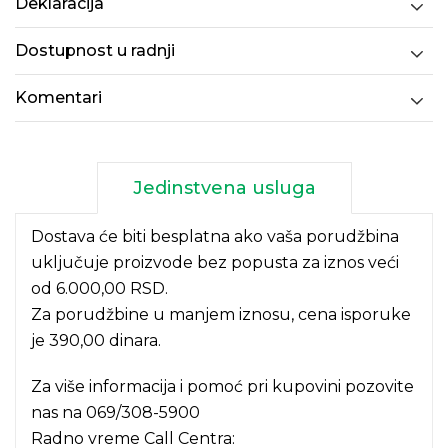
Deklaracija
Dostupnost u radnji
Komentari
Jedinstvena usluga
Dostava će biti besplatna ako vaša porudžbina
uključuje proizvode bez popusta za iznos veći
od 6.000,00 RSD.
Za porudžbine u manjem iznosu, cena isporuke
je 390,00 dinara.
Za više informacija i pomoć pri kupovini pozovite
nas na
069/308-5900
Radno vreme Call Centra: