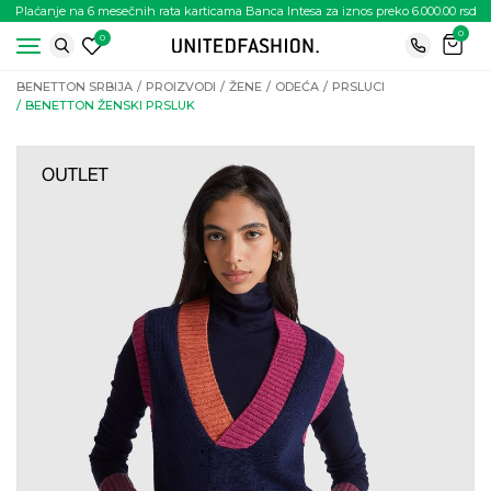
Plaćanje na 6 mesečnih rata karticama Banca Intesa za iznos preko 6.000.00 rsd
0
0
BENETTON SRBIJA
PROIZVODI
ŽENE
ODEĆA
PRSLUCI
BENETTON ŽENSKI PRSLUK