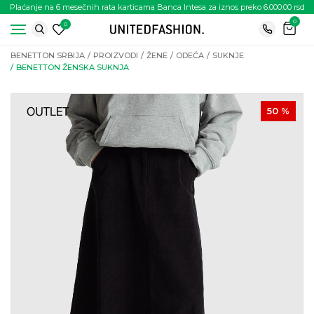
Plaćanje na 6 mesečnih rata karticama Banca Intesa za iznos preko 6.000.00 rsd
0
0
BENETTON SRBIJA
PROIZVODI
ŽENE
ODEĆA
SUKNJE
BENETTON ŽENSKA SUKNJA
50
%