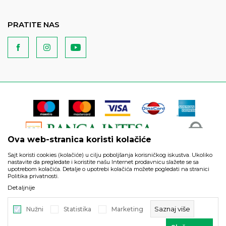
PRATITE NAS
Ova web-stranica koristi kolačiće
Sajt koristi cookies (kolačiće) u cilju poboljšanja korisničkog iskustva. Ukoliko
nastavite da pregledate i koristite našu Internet prodavnicu slažete se sa
upotrebom kolačića. Detalje o upotrebi kolačića možete pogledati na stranici
Politika privatnosti.
Podaci su informativnog karaktera i podložni su izmenama. Svi
Detaljnije
artikli prikazani na sajtu su deo naše ponude i ne podrazumeva
da su dostupni u svakom trenutku.
Saznaj više
Nužni
Statistika
Marketing
©2026
https://www.unitedfashion.rs/
, Izrada
NB SOFT
. Sva prava