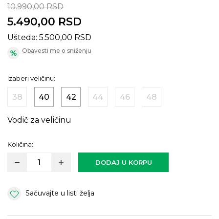
10.990,00
RSD
5.490,00
RSD
Ušteda:
5.500,00
RSD
Obavesti me o sniženju
Izaberi veličinu:
38
40
42
44
46
48
Vodič za veličinu
Količina:
DODAJ U KORPU
Sačuvajte u listi želja