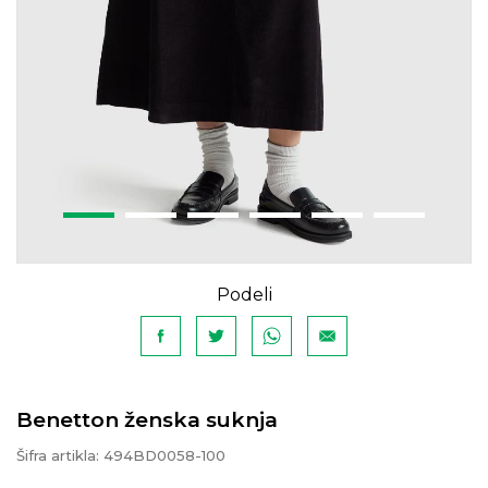
Podeli
Benetton ženska suknja
Šifra artikla:
494BD0058-100