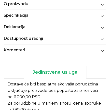
O proizvodu
Specifikacija
Deklaracija
Dostupnost u radnji
Komentari
Jedinstvena usluga
Dostava će biti besplatna ako vaša porudžbina
uključuje proizvode bez popusta za iznos veći
od 6.000,00 RSD.
Za porudžbine u manjem iznosu, cena isporuke
je 390,00 dinara.