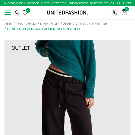
Plaćanje na 6 mesečnih rata karticama Banca Intesa za iznos preko 6.000.00 rsd
0
0
BENETTON SRBIJA
PROIZVODI
ŽENE
ODEĆA
TRENERKE
BENETTON ŽENSKA TRENERKA DONJI DEO