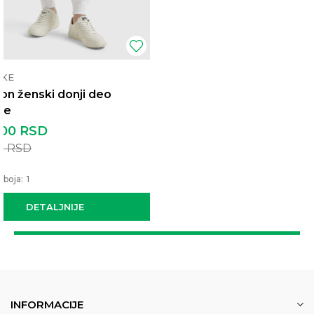
RKE
on ženski donji deo
ke
,00
RSD
00
RSD
 boja:
1
DETALJNIJE
INFORMACIJE