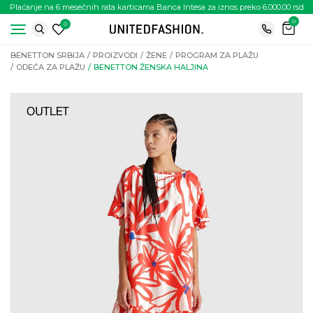
Plaćanje na 6 mesečnih rata karticama Banca Intesa za iznos preko 6.000.00 rsd
0
0
BENETTON SRBIJA
PROIZVODI
ŽENE
PROGRAM ZA PLAŽU
ODEĆA ZA PLAŽU
BENETTON ŽENSKA HALJINA