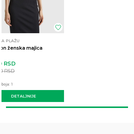
ZA PLAŽU
on ženska majica
0
RSD
00
RSD
 boja:
1
DETALJNIJE