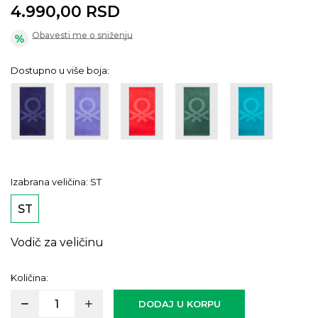
4.990,00
RSD
Obavesti me o sniženju
Dostupno u više boja:
Izabrana veličina:
ST
ST
Vodič za veličinu
Količina:
DODAJ U KORPU