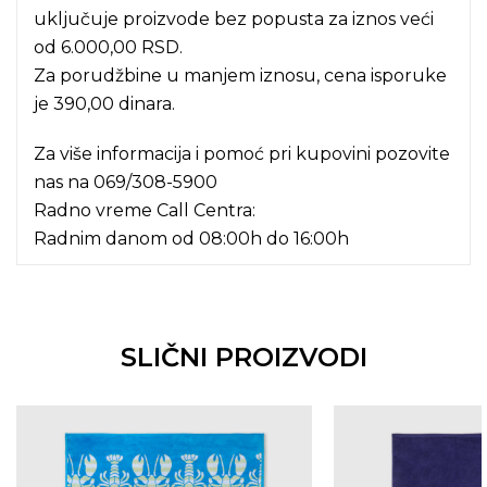
uključuje proizvode bez popusta za iznos veći
od 6.000,00 RSD.
Za porudžbine u manjem iznosu, cena isporuke
je 390,00 dinara.
Za više informacija i pomoć pri kupovini pozovite
nas na
069/308-5900
Radno vreme Call Centra:
Radnim danom od 08:00h do 16:00h
SLIČNI PROIZVODI