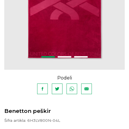
Podeli
Benetton peškir
Šifra artikla:
6H3LV800N-04L