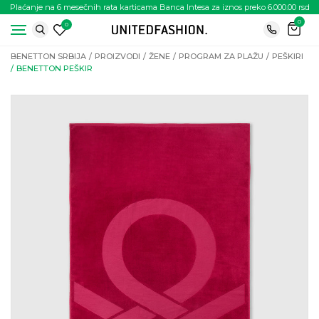
Plaćanje na 6 mesečnih rata karticama Banca Intesa za iznos preko 6.000.00 rsd
0
0
BENETTON SRBIJA
PROIZVODI
ŽENE
PROGRAM ZA PLAŽU
PEŠKIRI
BENETTON PEŠKIR