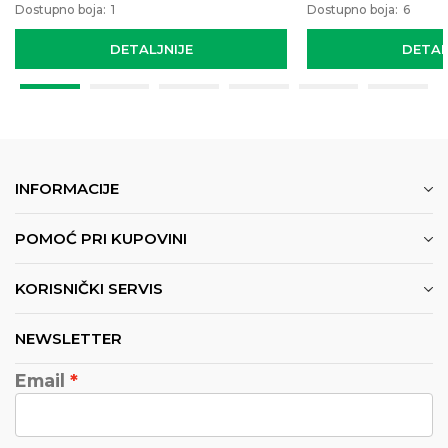
Dostupno boja:
1
Dostupno boja:
6
DETALJNIJE
DETAL
INFORMACIJE
POMOĆ PRI KUPOVINI
KORISNIČKI SERVIS
NEWSLETTER
Email