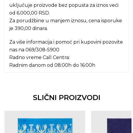
uključuje proizvode bez popusta za iznos veći
od 6.000,00 RSD.
Za porudžbine u manjem iznosu, cena isporuke
je 390,00 dinara.
Za više informacija i pomoć pri kupovini pozovite
nas na
069/308-5900
Radno vreme Call Centra:
Radnim danom od 08:00h do 16:00h
SLIČNI PROIZVODI