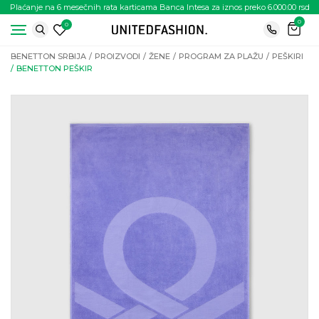
Plaćanje na 6 mesečnih rata karticama Banca Intesa za iznos preko 6.000.00 rsd
0
0
BENETTON SRBIJA
PROIZVODI
ŽENE
PROGRAM ZA PLAŽU
PEŠKIRI
BENETTON PEŠKIR