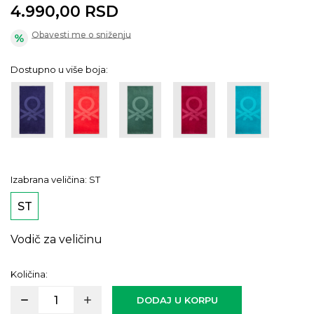
4.990,00
RSD
Obavesti me o sniženju
Dostupno u više boja:
Izabrana veličina:
ST
ST
Vodič za veličinu
Količina:
DODAJ U KORPU