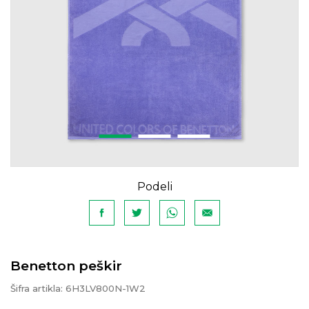
Podeli
Benetton peškir
Šifra artikla:
6H3LV800N-1W2