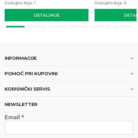
Dostupno boja:
1
Dostupno boja:
6
DETALJNIJE
DETAL
INFORMACIJE
POMOĆ PRI KUPOVINI
KORISNIČKI SERVIS
NEWSLETTER
Email