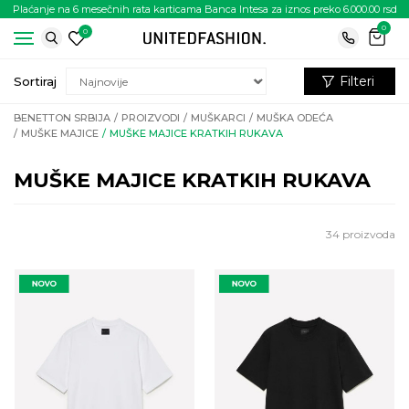
Plaćanje na 6 mesečnih rata karticama Banca Intesa za iznos preko 6.000.00 rsd
0
0
Filteri
Sortiraj
BENETTON SRBIJA
PROIZVODI
MUŠKARCI
MUŠKA ODEĆA
MUŠKE MAJICE
MUŠKE MAJICE KRATKIH RUKAVA
MUŠKE MAJICE KRATKIH RUKAVA
34
proizvoda