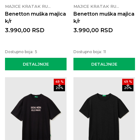
MAJICE KRATAK RUKAV
MAJICE KRATAK RUKAV
Benetton muška majica
Benetton muška majica
k/r
k/r
3.990,00
RSD
3.990,00
RSD
Dostupno boja:
5
Dostupno boja:
11
DETALJNIJE
DETALJNIJE
49
%
49
%
20
%
20
%