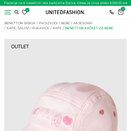
Plaćanje na 6 mesečnih rata karticama Banca Intesa za iznos preko 6.000.00 rsd
0
0
BENETTON SRBIJA
PROIZVODI
BEBE
AKSESOARI
KAPE, ŠALOVI I RUKAVICE
KAPE
BENETTON KAČKET ZA BEBE