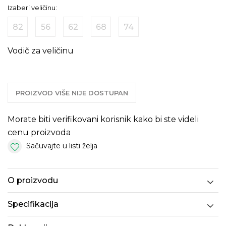
Izaberi veličinu:
82
56
62
68
74
Vodič za veličinu
PROIZVOD VIŠE NIJE DOSTUPAN
Morate biti verifikovani korisnik kako bi ste videli
cenu proizvoda
Sačuvajte u listi želja
O proizvodu
Specifikacija