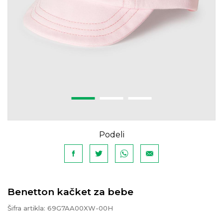
Podeli
Benetton kačket za bebe
Šifra artikla:
69G7AA00XW-00H