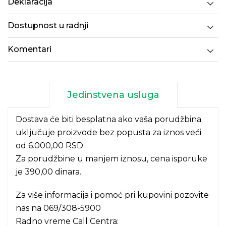
Deklaracija
Dostupnost u radnji
Komentari
Jedinstvena usluga
Dostava će biti besplatna ako vaša porudžbina
uključuje proizvode bez popusta za iznos veći
od 6.000,00 RSD.
Za porudžbine u manjem iznosu, cena isporuke
je 390,00 dinara.
Za više informacija i pomoć pri kupovini pozovite
nas na
069/308-5900
Radno vreme Call Centra: