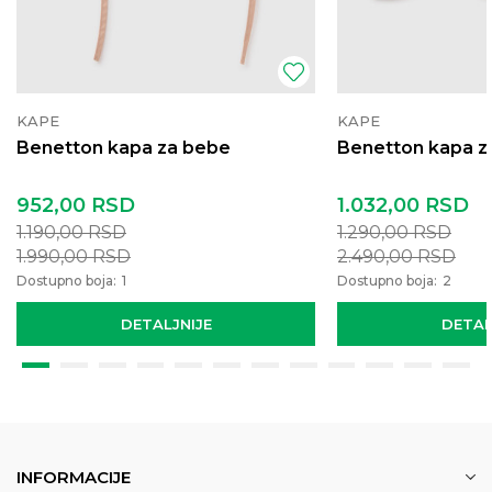
KAPE
KAPE
Benetton kapa za bebe
Benetton kapa z
952,00
RSD
1.032,00
RSD
1.190,00
RSD
1.290,00
RSD
1.990,00
RSD
2.490,00
RSD
Dostupno boja:
1
Dostupno boja:
2
DETALJNIJE
DETAL
INFORMACIJE