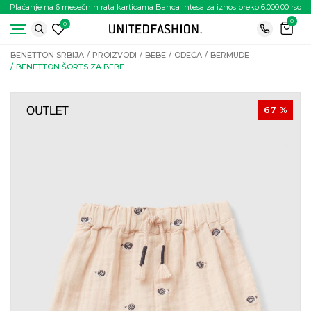
Plaćanje na 6 mesečnih rata karticama Banca Intesa za iznos preko 6.000.00 rsd
0
0
BENETTON SRBIJA
PROIZVODI
BEBE
ODEĆA
BERMUDE
BENETTON ŠORTS ZA BEBE
67
%