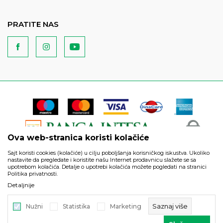
PRATITE NAS
Ova web-stranica koristi kolačiće
Sajt koristi cookies (kolačiće) u cilju poboljšanja korisničkog iskustva. Ukoliko
nastavite da pregledate i koristite našu Internet prodavnicu slažete se sa
upotrebom kolačića. Detalje o upotrebi kolačića možete pogledati na stranici
Politika privatnosti.
Podaci su informativnog karaktera i podložni su izmenama. Svi
Detaljnije
artikli prikazani na sajtu su deo naše ponude i ne podrazumeva
da su dostupni u svakom trenutku.
Saznaj više
Nužni
Statistika
Marketing
©2026
https://www.unitedfashion.rs/
, Izrada
NB SOFT
. Sva prava