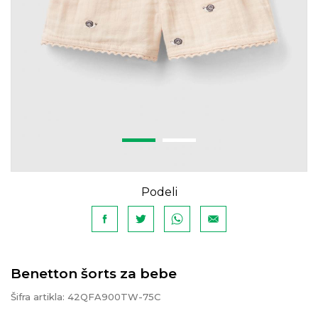
Podeli
Benetton šorts za bebe
Šifra artikla:
42QFA900TW-75C