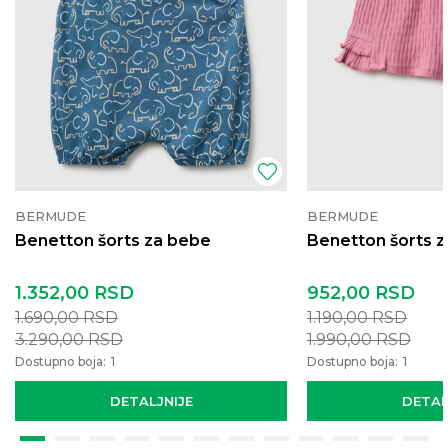
BERMUDE
BERMUDE
Benetton šorts za bebe
Benetton šorts 
1.352,00
RSD
952,00
RSD
1.690,00
RSD
1.190,00
RSD
3.290,00
RSD
1.990,00
RSD
Dostupno boja:
1
Dostupno boja:
1
DETALJNIJE
DETAL