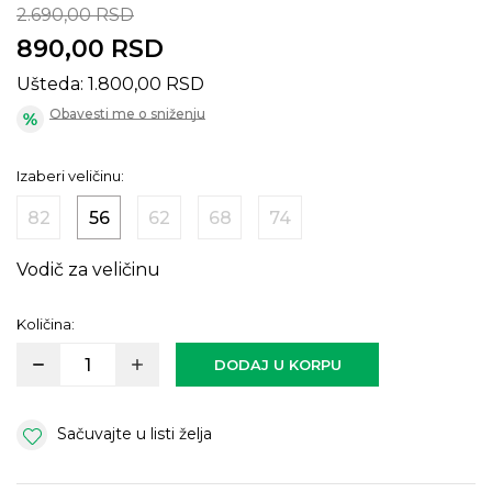
2.690,00
RSD
890,00
RSD
Ušteda:
1.800,00
RSD
Obavesti me o sniženju
Izaberi veličinu:
82
56
62
68
74
Vodič za veličinu
Količina:
DODAJ U KORPU
Sačuvajte u listi želja