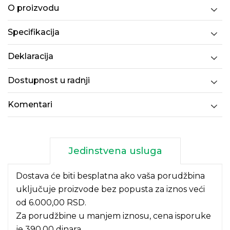
O proizvodu
Specifikacija
Deklaracija
Dostupnost u radnji
Komentari
Jedinstvena usluga
Dostava će biti besplatna ako vaša porudžbina
uključuje proizvode bez popusta za iznos veći
od 6.000,00 RSD.
Za porudžbine u manjem iznosu, cena isporuke
je 390,00 dinara.