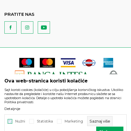
PRATITE NAS
Ova web-stranica koristi kolačiće
Sajt koristi cookies (kolačiće) u cilju poboljšanja korisničkog iskustva. Ukoliko
nastavite da pregledate i koristite našu Internet prodavnicu slažete se sa
upotrebom kolačića. Detalje o upotrebi kolačića možete pogledati na stranici
Politika privatnosti.
Podaci su informativnog karaktera i podložni su izmenama. Svi
Detaljnije
artikli prikazani na sajtu su deo naše ponude i ne podrazumeva
da su dostupni u svakom trenutku.
Saznaj više
Nužni
Statistika
Marketing
©2026
https://www.unitedfashion.rs/
, Izrada
NB SOFT
. Sva prava