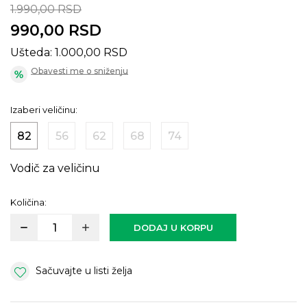
1.990,00
RSD
990,00
RSD
Ušteda:
1.000,00
RSD
Obavesti me o sniženju
Izaberi veličinu:
82
56
62
68
74
Vodič za veličinu
Količina:
DODAJ U KORPU
Sačuvajte u listi želja