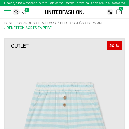
Plaćanje na 6 mesečnih rata karticama Banca Intesa za iznos preko 6.000.00 rsd
0
0
BENETTON SRBIJA
PROIZVODI
BEBE
ODEĆA
BERMUDE
BENETTON ŠORTS ZA BEBE
50
%