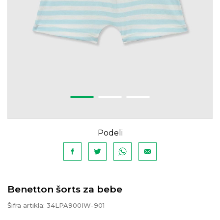
Podeli
Benetton šorts za bebe
Šifra artikla:
34LPA900IW-901