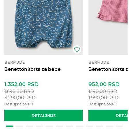
BERMUDE
BERMUDE
Benetton šorts za bebe
Benetton šorts 
1.352,00
RSD
952,00
RSD
1.690,00
RSD
1.190,00
RSD
3.290,00
RSD
1.990,00
RSD
Dostupno boja:
1
Dostupno boja:
1
DETALJNIJE
DETAL