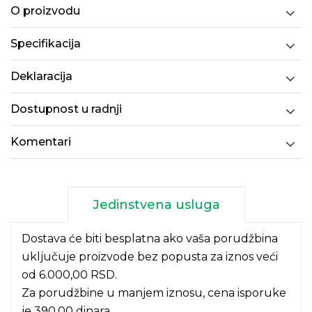
O proizvodu
Specifikacija
Deklaracija
Dostupnost u radnji
Komentari
Jedinstvena usluga
Dostava će biti besplatna ako vaša porudžbina
uključuje proizvode bez popusta za iznos veći
od 6.000,00 RSD.
Za porudžbine u manjem iznosu, cena isporuke
je 390,00 dinara.