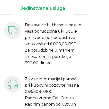
Jedinstvena usluga
Dostava će biti besplatna ako
vaša porudžbina uključuje
proizvode bez popusta za
iznos veći od 6.000,00 RSD.
Za porudžbine u manjem
iznosu, cena isporuke je
390,00 dinara.
Za više informacija i pomoć
pri kupovini pozovite nas na
069/308-5900
Radno vreme Call Centra:
Radnim danom od 08:00h