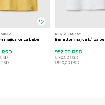
RUKAV
KRATAK RUKAV
n majica k/r za bebe
Benetton majica k/r za b
0
RSD
952,00
RSD
RSD
1.190,00
RSD
0
RSD
1.990,00
RSD