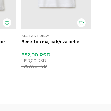
KRATAK RUKAV
KRATAK
ebe
Benetton majica k/r za bebe
Benetto
952,00
RSD
632,0
1.190,00
RSD
790,00
1.990,00
RSD
1.490,0