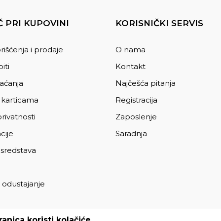
 PRI KUPOVINI
KORISNIČKI SERVIS
rišćenja i prodaje
O nama
iti
Kontakt
laćanja
Najčešća pitanja
 karticama
Registracija
privatnosti
Zaposlenje
cije
Saradnja
 sredstava
 odustajanje
a
anica koristi kolačiće