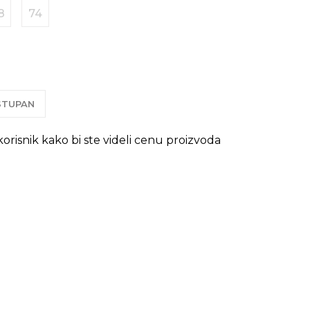
8
74
OSTUPAN
 korisnik kako bi ste videli cenu proizvoda