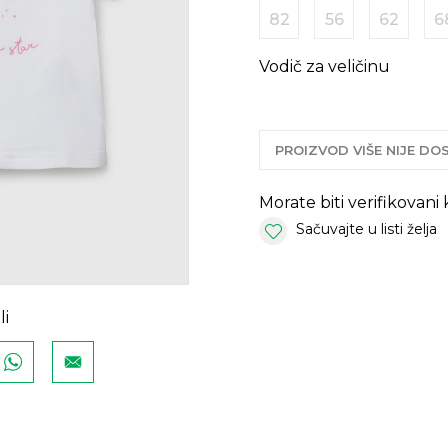
82
56
62
6
Vodič za veličinu
PROIZVOD VIŠE NIJE D
Morate biti verifikovani
Sačuvajte u listi želja
li