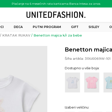
Plaćanje na 6 mesečnih rata karticama Banca Intesa za iznos
preko 6.000.00 rsd
CI
DECA
PUTNI PROGRAM
GIFT
SISLEY
O
KRATAK RUKAV
Benetton majica k/r za bebe
Benetton majica
Šifra artikla:
3I1XA1069W-101
Dostupno u više boja:
Izaberi veličinu: