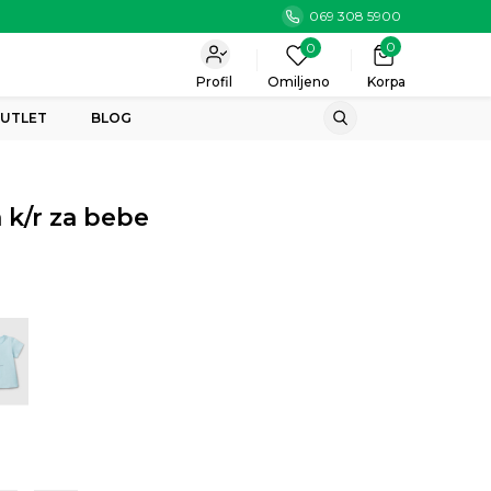
069 308 5900
0
0
Profil
Omiljeno
Korpa
UTLET
BLOG
 k/r za bebe