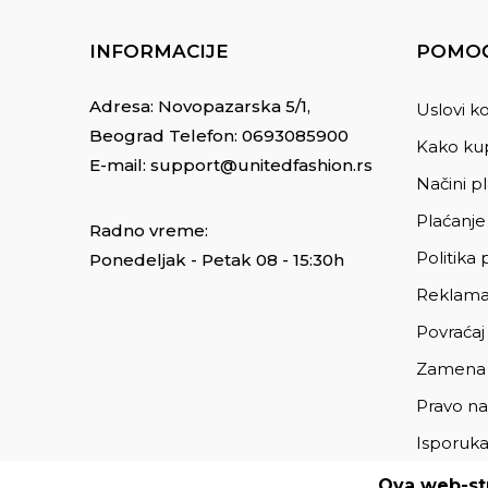
INFORMACIJE
POMOĆ
Adresa: Novopazarska 5/1,
Uslovi ko
Beograd Telefon:
0693085900
Kako kup
E-mail:
support@unitedfashion.rs
Načini p
Plaćanje
Radno vreme:
Politika 
Ponedeljak - Petak 08 - 15:30h
Reklama
Povraćaj
Zamena
Pravo na
Isporuk
Ova web-str