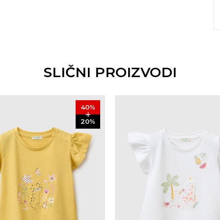
SLIČNI PROIZVODI
40
%
20
%