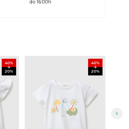
do 16:00h
40
%
40
%
20
%
20
%