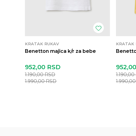
KRATAK RUKAV
KRATAK 
Benetton majica k/r za bebe
Benetto
952,00
RSD
952,0
1.190,00
RSD
1.190,00
1.990,00
RSD
1.990,0