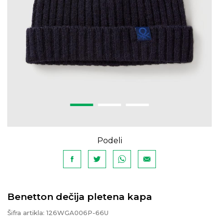
Podeli
Benetton dečija pletena kapa
Šifra artikla:
126WGA006P-66U