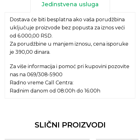
Jedinstvena usluga
Dostava će biti besplatna ako vaša porudžbina
uključuje proizvode bez popusta za iznos veći
od 6.000,00 RSD.
Za porudžbine u manjem iznosu, cena isporuke
je 390,00 dinara.
Za više informacija i pomoć pri kupovini pozovite
nas na
069/308-5900
Radno vreme Call Centra:
Radnim danom od 08:00h do 16:00h
SLIČNI PROIZVODI