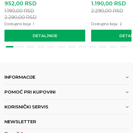
952,00
RSD
1.190,00
RSD
1.190,00
RSD
2.290,00
RSD
2.290,00
RSD
Dostupno boja:
1
Dostupno boja:
2
DETALJNIJE
DETAL
INFORMACIJE
POMOĆ PRI KUPOVINI
KORISNIČKI SERVIS
NEWSLETTER