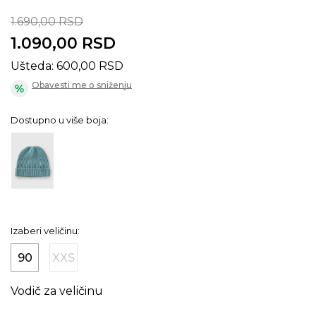
1.690,00
RSD
1.090,00
RSD
Ušteda:
600,00
RSD
Obavesti me o sniženju
Dostupno u više boja:
Izaberi veličinu:
90
XXS
Vodič za veličinu