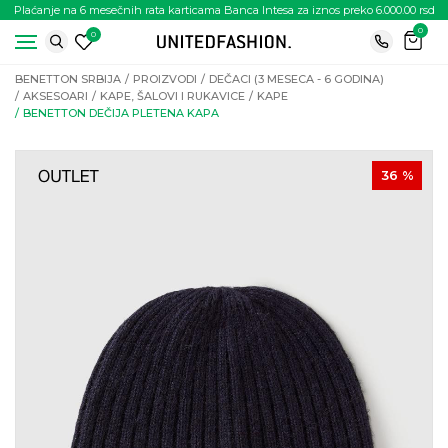
Plaćanje na 6 mesečnih rata karticama Banca Intesa za iznos preko 6.000.00 rsd
0
0
BENETTON SRBIJA
PROIZVODI
DEČACI (3 MESECA - 6 GODINA)
AKSESOARI
KAPE, ŠALOVI I RUKAVICE
KAPE
BENETTON DEČIJA PLETENA KAPA
36
%