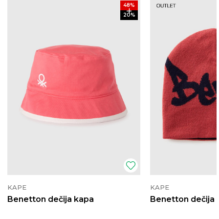
48
%
20
%
KAPE
KAPE
Benetton dečija kapa
Benetton dečija