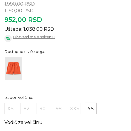
1.990,00
RSD
1.190,00
RSD
952,00
RSD
Ušteda:
1.038,00
RSD
Obavesti me o sniženju
Dostupno u više boja:
Izaberi veličinu:
XS
82
90
98
XXS
YS
Vodič za veličinu