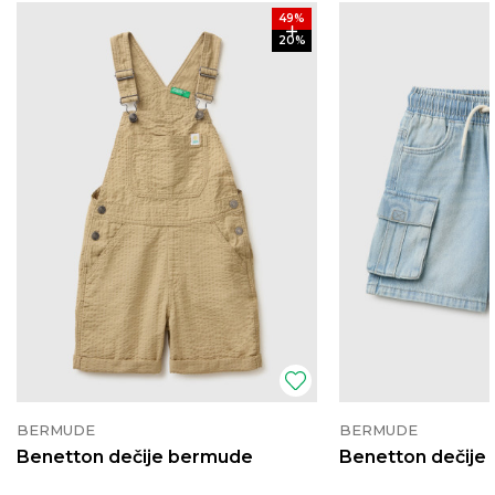
49
%
20
%
BERMUDE
BERMUDE
Benetton dečije bermude
Benetton dečije