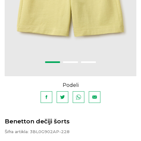
Podeli
Benetton dečiji šorts
Šifra artikla:
3BL0G902AP-228