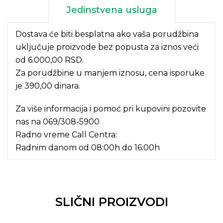
Jedinstvena usluga
Dostava će biti besplatna ako vaša porudžbina
uključuje proizvode bez popusta za iznos veći
od 6.000,00 RSD.
Za porudžbine u manjem iznosu, cena isporuke
je 390,00 dinara.
Za više informacija i pomoć pri kupovini pozovite
nas na
069/308-5900
Radno vreme Call Centra:
Radnim danom od 08:00h do 16:00h
SLIČNI PROIZVODI