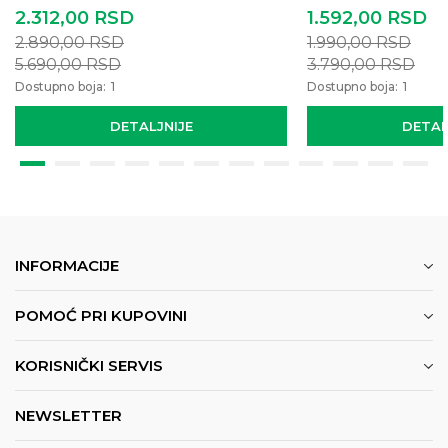
2.312,00
RSD
1.592,00
RSD
2.890,00
RSD
1.990,00
RSD
5.690,00
RSD
3.790,00
RSD
Dostupno boja:
1
Dostupno boja:
1
DETALJNIJE
DETAL
INFORMACIJE
POMOĆ PRI KUPOVINI
KORISNIČKI SERVIS
NEWSLETTER