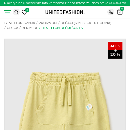
Plaćanje na 6 mesečnih rata karticama Banca Intesa za iznos preko 6.000.00 rsd
0
0
BENETTON SRBIJA
PROIZVODI
DEČACI (3 MESECA - 6 GODINA)
ODEĆA
BERMUDE
BENETTON DEČIJI ŠORTS
40
%
20
%