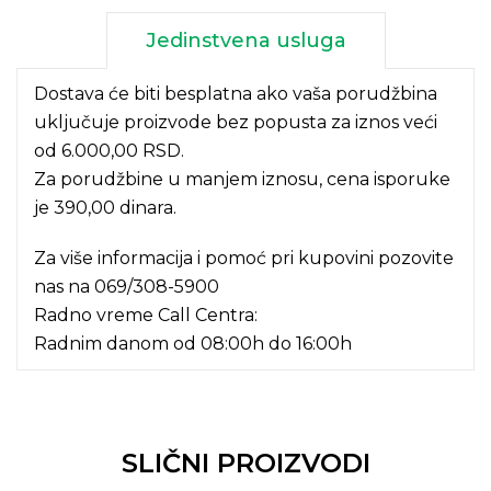
Jedinstvena usluga
Dostava će biti besplatna ako vaša porudžbina
uključuje proizvode bez popusta za iznos veći
od 6.000,00 RSD.
Za porudžbine u manjem iznosu, cena isporuke
je 390,00 dinara.
Za više informacija i pomoć pri kupovini pozovite
nas na
069/308-5900
Radno vreme Call Centra:
Radnim danom od 08:00h do 16:00h
SLIČNI PROIZVODI