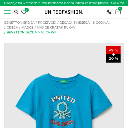
Plaćanje na 6 mesečnih rata karticama Banca Intesa za iznos preko 6.000.00 rsd
0
0
BENETTON SRBIJA
PROIZVODI
DEČACI (3 MESECA - 6 GODINA)
ODEĆA
MAJICE
MAJICE KRATAK RUKAV
BENETTON DEČIJA MAJICA K/R
47
%
20
%