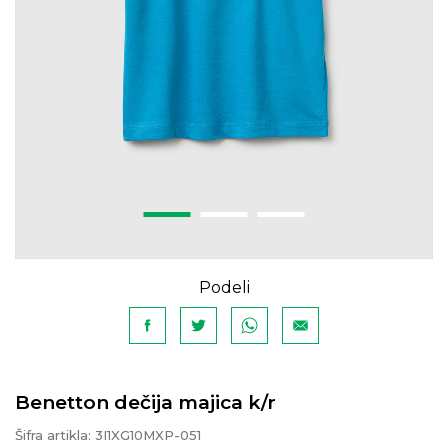
Podeli
Benetton dečija majica k/r
Šifra artikla:
3I1XG10MXP-051