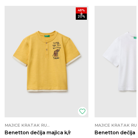
48
%
20
%
MAJICE KRATAK RUKAV
MAJICE K
Benetton dečija majica k/r
Benetton dečija 