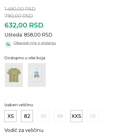
1.490,00
RSD
790,00
RSD
632,00
RSD
Ušteda:
858,00
RSD
Obavesti me o sniženju
Dostupno u više boja:
Izaberi veličinu:
XS
82
90
98
XXS
YS
Vodič za veličinu