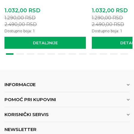
1.032,00
RSD
1.032,00
RSD
1.290,00
RSD
1.290,00
RSD
2.490,00
RSD
2.490,00
RSD
Dostupno boja:
1
Dostupno boja:
1
DETALJNIJE
DETAL
INFORMACIJE
POMOĆ PRI KUPOVINI
KORISNIČKI SERVIS
NEWSLETTER