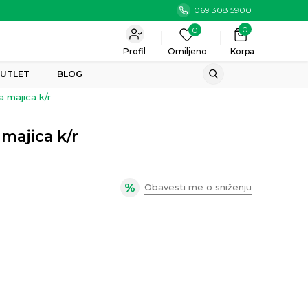
069 308 5900
0
0
Profil
Omiljeno
Korpa
UTLET
BLOG
 majica k/r
majica k/r
Obavesti me o sniženju