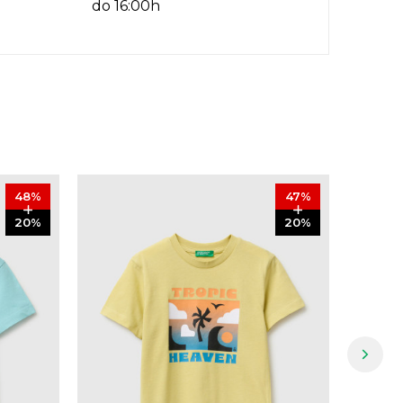
do 16:00h
48
%
47
%
20
%
20
%