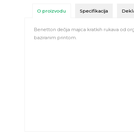
O proizvodu
Specifikacija
Dekla
Benetton dečija majica kratkih rukava od org
baziranim printom.