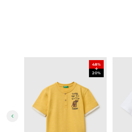
48
%
20
%