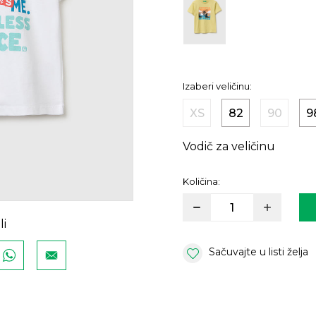
Izaberi veličinu:
XS
82
90
9
Vodič za veličinu
Količina:
li
Sačuvajte u listi želja