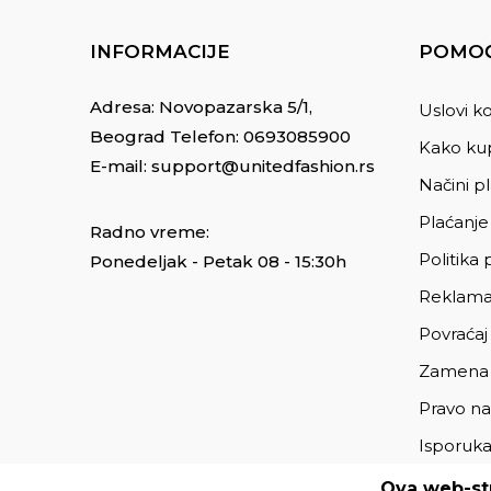
INFORMACIJE
POMOĆ
Adresa: Novopazarska 5/1,
Uslovi ko
Beograd Telefon:
0693085900
Kako kup
E-mail:
support@unitedfashion.rs
Načini p
Plaćanje
Radno vreme:
Politika 
Ponedeljak - Petak 08 - 15:30h
Reklama
Povraćaj
Zamena
Pravo na
Isporuk
Ova web-str