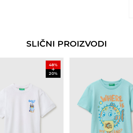
SLIČNI PROIZVODI
48
%
20
%