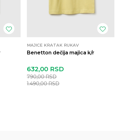
MAJICE KRATAK RUKAV
MAJICE 
r
Benetton dečija majica k/r
Benetto
632,00
RSD
1.032,
790,00
RSD
1.290,0
1.490,00
RSD
2.490,