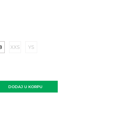
8
XXS
YS
DODAJ U KORPU