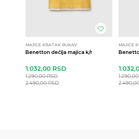
MAJICE KRATAK RUKAV
MAJICE 
Benetton dečija majica k/r
Benetto
1.032,00
RSD
1.032,
1.290,00
RSD
1.290,0
2.490,00
RSD
2.490,0