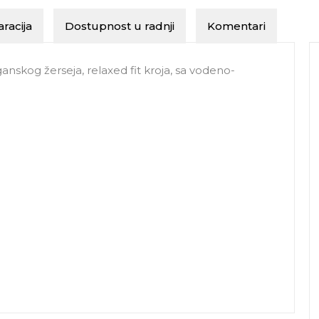
racija
Dostupnost u radnji
Komentari
anskog žerseja, relaxed fit kroja, sa vodeno-