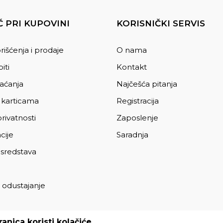
 PRI KUPOVINI
KORISNIČKI SERVIS
rišćenja i prodaje
O nama
iti
Kontakt
laćanja
Najčešća pitanja
 karticama
Registracija
privatnosti
Zaposlenje
cije
Saradnja
 sredstava
 odustajanje
a
anica koristi kolačiće