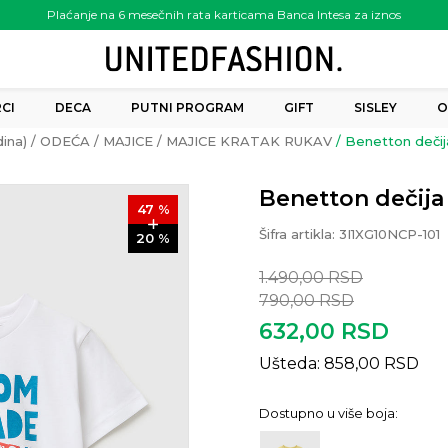
Plaćanje na 6 mesečnih rata karticama Banca Intesa za iznos
preko 6.000.00 rsd
CI
DECA
PUTNI PROGRAM
GIFT
SISLEY
O
ina)
ODEĆA
MAJICE
MAJICE KRATAK RUKAV
Benetton dečija
Benetton dečija 
47
%
Šifra artikla:
3I1XG10NCP-101
20
%
1.490,00
RSD
790,00
RSD
632,00
RSD
Ušteda:
858,00
RSD
Dostupno u više boja: