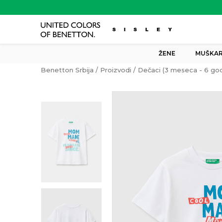
ŽENE
MUŠKAR
Benetton Srbija
Proizvodi
Dečaci (3 meseca - 6 god