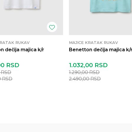
KRATAK RUKAV
MAJICE KRATAK RUKAV
n dečija majica k/r
Benetton dečija majica k/
00
RSD
1.032,00
RSD
0
RSD
1.290,00
RSD
0
RSD
2.490,00
RSD