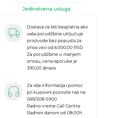
Jedinstvena usluga
Dostava će biti besplatna ako
vaša porudžbina uključuje
proizvode bez popusta za
iznos veći od 6.000,00 RSD.
Za porudžbine u manjem
iznosu, cena isporuke je
390,00 dinara.
Za više informacija i pomoć
pri kupovini pozovite nas na
069/308-5900
Radno vreme Call Centra:
Radnim danom od 08:00h