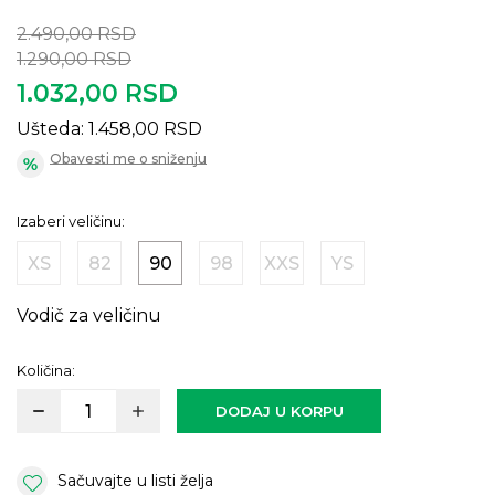
2.490,00
RSD
1.290,00
RSD
1.032,00
RSD
Ušteda:
1.458,00
RSD
Obavesti me o sniženju
Izaberi veličinu:
XS
82
90
98
XXS
YS
Vodič za veličinu
Količina:
DODAJ U KORPU
Sačuvajte u listi želja