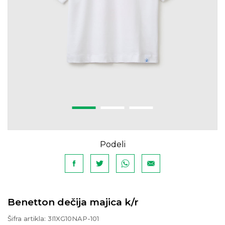
Podeli
Benetton dečija majica k/r
Šifra artikla:
3I1XG10NAP-101