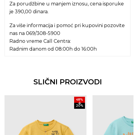
Za porudžbine u manjem iznosu, cena isporuke
je 390,00 dinara.
Za više informacija i pomoć pri kupovini pozovite
nas na
069/308-5900
Radno vreme Call Centra:
Radnim danom od 08:00h do 16:00h
SLIČNI PROIZVODI
48
%
20
%