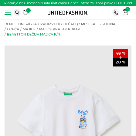
Plaćanje na 6 mesečnih rata karticama Banca Intesa za iznos preko 6.000.00 rsd
0
0
BENETTON SRBIJA
PROIZVODI
DEČACI (3 MESECA - 6 GODINA)
ODEĆA
MAJICE
MAJICE KRATAK RUKAV
BENETTON DEČIJA MAJICA K/R
48
%
20
%