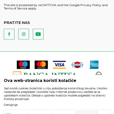
This site is protected by reCAPTCHA and the Google
Privacy Policy
and
Terms of Service
apply.
PRATITE NAS
Ova web-stranica koristi kolačiće
Sajt koristi cookies (kolačiće) u cilju poboljšanja korisničkog iskustva. Ukoliko
nastavite da pregledate i koristite našu Internet prodavnicu slažete se sa
upotrebom kolačića. Detalje o upotrebi kolačića možete pogledati na stranici
Politika privatnosti.
Podaci su informativnog karaktera i podložni su izmenama. Svi
Detaljnije
artikli prikazani na sajtu su deo naše ponude i ne podrazumeva
da su dostupni u svakom trenutku.