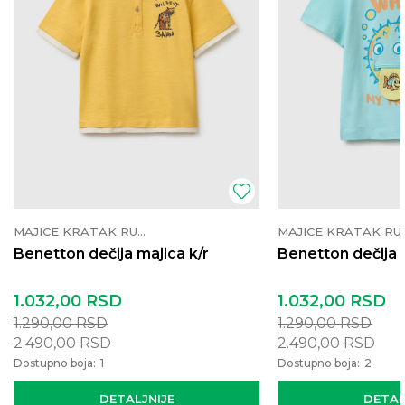
MAJICE KRATAK RUKAV
MAJICE K
Benetton dečija majica k/r
Benetton dečija 
1.032,00
RSD
1.032,00
RSD
1.290,00
RSD
1.290,00
RSD
2.490,00
RSD
2.490,00
RSD
Dostupno boja:
1
Dostupno boja:
2
DETALJNIJE
DETAL