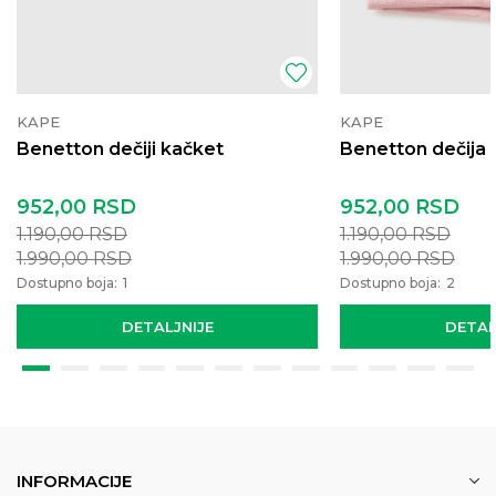
KAPE
KAPE
Benetton dečiji kačket
Benetton dečija
952,00
RSD
952,00
RSD
1.190,00
RSD
1.190,00
RSD
1.990,00
RSD
1.990,00
RSD
Dostupno boja:
1
Dostupno boja:
2
DETALJNIJE
DETAL
INFORMACIJE