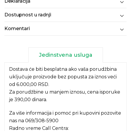
Deklaracija
Dostupnost u radnji
Komentari
Jedinstvena usluga
Dostava će biti besplatna ako vaša porudžbina
uključuje proizvode bez popusta za iznos veći
od 6.000,00 RSD.
Za porudžbine u manjem iznosu, cena isporuke
je 390,00 dinara.
Za više informacija i pomoć pri kupovini pozovite
nas na
069/308-5900
Radno vreme Call Centra: