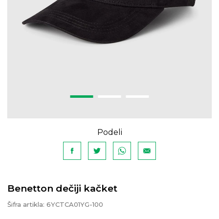
Podeli
Benetton dečiji kačket
Šifra artikla:
6YCTCA01YG-100