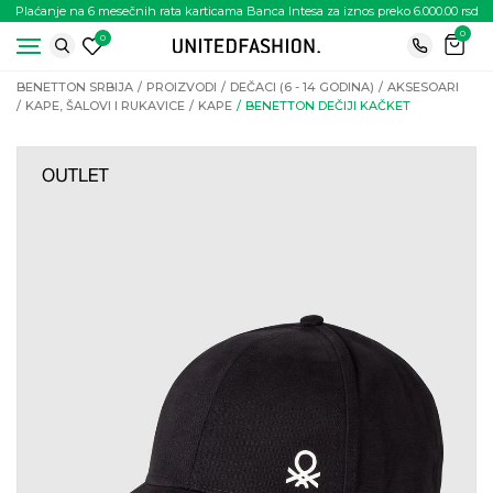
Plaćanje na 6 mesečnih rata karticama Banca Intesa za iznos preko 6.000.00 rsd
0
0
BENETTON SRBIJA
PROIZVODI
DEČACI (6 - 14 GODINA)
AKSESOARI
KAPE, ŠALOVI I RUKAVICE
KAPE
BENETTON DEČIJI KAČKET