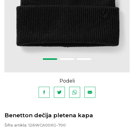
Podeli
Benetton dečija pletena kapa
Šifra artikla:
126WCA00XG-700