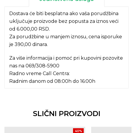
Dostava će biti besplatna ako vaša porudžbina
uključuje proizvode bez popusta za iznos veći
od 6.000,00 RSD.
Za porudžbine u manjem iznosu, cena isporuke
je 390,00 dinara.
Za više informacija i pomoć pri kupovini pozovite
nas na
069/308-5900
Radno vreme Call Centra:
Radnim danom od 08:00h do 16:00h
SLIČNI PROIZVODI
40
%