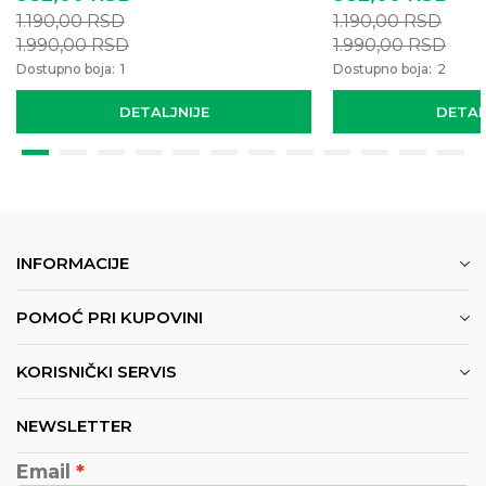
1.190,00
RSD
1.190,00
RSD
1.990,00
RSD
1.990,00
RSD
Dostupno boja:
1
Dostupno boja:
2
DETALJNIJE
DETAL
INFORMACIJE
POMOĆ PRI KUPOVINI
KORISNIČKI SERVIS
NEWSLETTER
Email