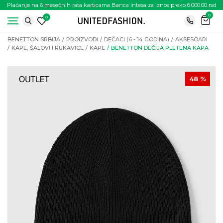
Plaćanje na 6 mesečnih rata karticama Banca Intesa za iznos preko 6.000.00 rsd
0
0
BENETTON SRBIJA
PROIZVODI
DEČACI (6 - 14 GODINA)
AKSESOARI
KAPE, ŠALOVI I RUKAVICE
KAPE
BENETTON DEČIJA PLETENA KAPA
48
%