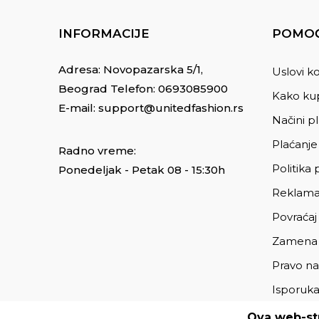
INFORMACIJE
POMOĆ
Adresa: Novopazarska 5/1,
Uslovi ko
Beograd Telefon:
0693085900
Kako kup
E-mail:
support@unitedfashion.rs
Načini p
Plaćanje
Radno vreme:
Politika 
Ponedeljak - Petak 08 - 15:30h
Reklama
Povraćaj
Zamena
Pravo na
Isporuk
Ova web-str