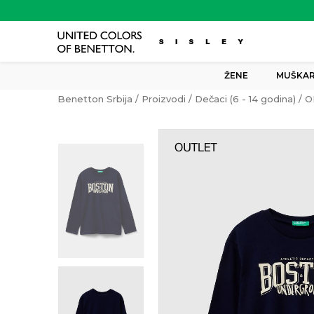
ŽENE
MUŠKAR
Benetton Srbija
Proizvodi
Dečaci (6 - 14 godina)
O