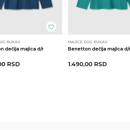
DUG RUKAV
MAJICE DUG RUKAV
n dečija majica d/r
Benetton dečija majica d/
00
RSD
1.490,00
RSD