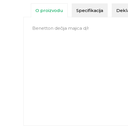
O proizvodu
Specifikacija
Dekla
Benetton dečija majica d/r