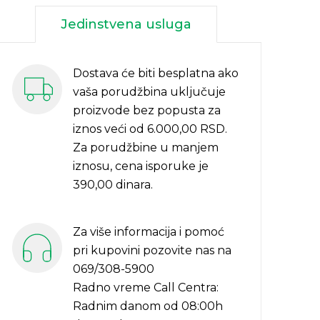
Jedinstvena usluga
Dostava će biti besplatna ako
vaša porudžbina uključuje
proizvode bez popusta za
iznos veći od 6.000,00 RSD.
Za porudžbine u manjem
iznosu, cena isporuke je
390,00 dinara.
Za više informacija i pomoć
pri kupovini pozovite nas na
069/308-5900
Radno vreme Call Centra:
Radnim danom od 08:00h