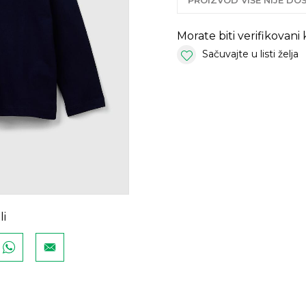
PROIZVOD VIŠE NIJE D
Morate biti verifikovani
Sačuvajte u listi želja
li