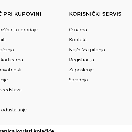
 PRI KUPOVINI
KORISNIČKI SERVIS
rišćenja i prodaje
O nama
iti
Kontakt
laćanja
Najčešća pitanja
 karticama
Registracija
privatnosti
Zaposlenje
cije
Saradnja
 sredstava
 odustajanje
a
anica koristi kolačiće