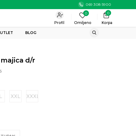
069 308 5900
0
0
Profil
Omiljeno
Korpa
UTLET
BLOG
majica d/r
6
L
XXL
XXXL