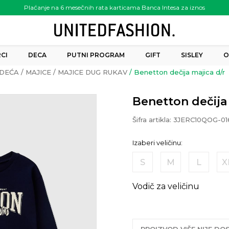
Plaćanje na 6 mesečnih rata karticama Banca Intesa za iznos
preko 6.000.00 rsd
CI
DECA
PUTNI PROGRAM
GIFT
SISLEY
O
DEĆA
MAJICE
MAJICE DUG RUKAV
Benetton dečija majica d/r
Benetton dečija 
Šifra artikla:
3JERC10QOG-01
Izaberi veličinu:
S
M
L
X
Vodič za veličinu