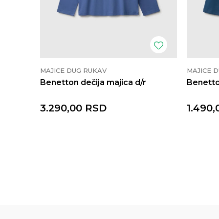
MAJICE DUG RUKAV
MAJICE 
Benetton dečija majica d/r
Benetto
3.290,00
RSD
1.490,