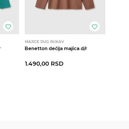
MAJICE DUG RUKAV
MAJICE 
r
Benetton dečija majica d/r
Benetto
1.490,00
RSD
1.990